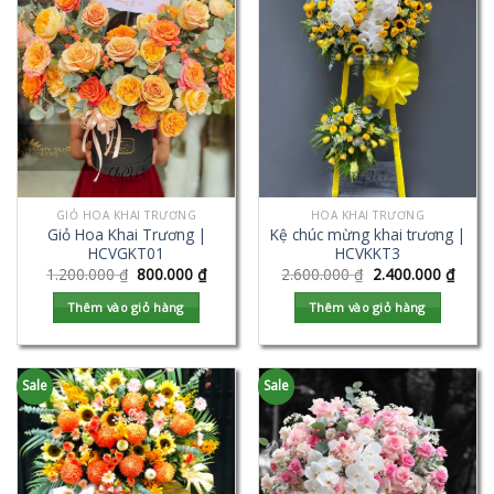
GIỎ HOA KHAI TRƯƠNG
HOA KHAI TRƯƠNG
Giỏ Hoa Khai Trương |
Kệ chúc mừng khai trương |
HCVGKT01
HCVKKT3
1.200.000
₫
800.000
₫
2.600.000
₫
2.400.000
₫
Thêm vào giỏ hàng
Thêm vào giỏ hàng
Sale
Sale