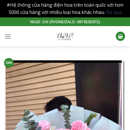
#Hệ thống cửa hàng điện hoa trên toàn quốc với hơn
5000 cửa hàng với nhiều loại hoa khác nhau.
Bỏ qua
Skip
NGỌC CHI (PHONE/ZALO: 0979202972)
to
content
Sale