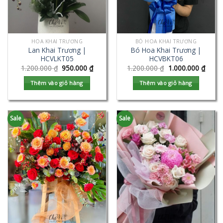
HOA KHAI TRƯƠNG
BÓ HOA KHAI TRƯƠNG
Lan Khai Trương |
Bó Hoa Khai Trương |
HCVLKT05
HCVBKT06
1.200.000
₫
950.000
₫
1.200.000
₫
1.000.000
₫
Thêm vào giỏ hàng
Thêm vào giỏ hàng
Sale
Sale