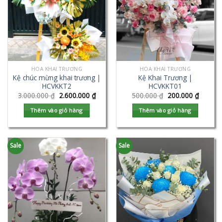
HOA KHAI TRƯƠNG
HOA KHAI TRƯƠNG
Kệ chúc mừng khai trương |
Kệ Khai Trương |
HCVKKT2
HCVKKT01
3.000.000
₫
2.600.000
₫
500.000
₫
200.000
₫
Thêm vào giỏ hàng
Thêm vào giỏ hàng
Sale
Sale