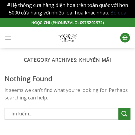
#Hệ thống cửa hàng điện hoa trên toàn quốc với hơn
5000 cửa hàng với nhiều loại hoa khác nhau.
Bỏ qua
Skip
NGỌC CHI (PHONE/ZALO: 0979202972)
to
content
CATEGORY ARCHIVES:
KHUYẾN MÃI
Nothing Found
It seems we can’t find what you’re looking for. Perhaps
searching can help.