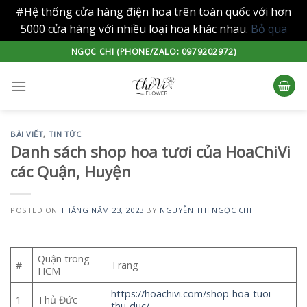
#Hệ thống cửa hàng điện hoa trên toàn quốc với hơn
5000 cửa hàng với nhiều loại hoa khác nhau.
Bỏ qua
Skip
NGỌC CHI (PHONE/ZALO: 0979202972)
to
content
BÀI VIẾT
,
TIN TỨC
Danh sách shop hoa tươi của HoaChiVi
các Quận, Huyện
POSTED ON
THÁNG NĂM 23, 2023
BY
NGUYỄN THỊ NGỌC CHI
Quận trong
#
Trang
HCM
https://hoachivi.com/shop-hoa-tuoi-
1
Thủ Đức
thu-duc/