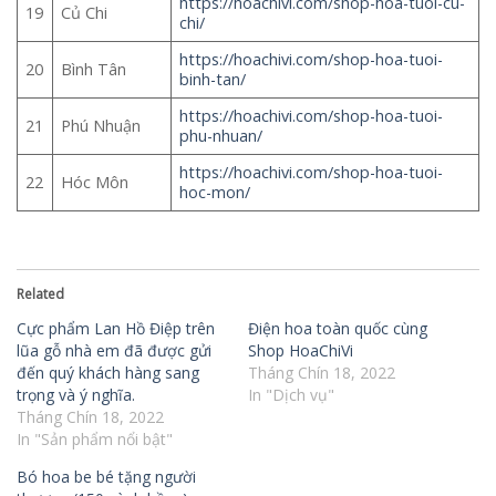
https://hoachivi.com/shop-hoa-tuoi-cu-
19
Củ Chi
chi/
https://hoachivi.com/shop-hoa-tuoi-
20
Bình Tân
binh-tan/
https://hoachivi.com/shop-hoa-tuoi-
21
Phú Nhuận
phu-nhuan/
https://hoachivi.com/shop-hoa-tuoi-
22
Hóc Môn
hoc-mon/
Related
Cực phẩm Lan Hồ Điệp trên
Điện hoa toàn quốc cùng
lũa gỗ nhà em đã được gửi
Shop HoaChiVi
đến quý khách hàng sang
Tháng Chín 18, 2022
trọng và ý nghĩa.
In "Dịch vụ"
Tháng Chín 18, 2022
In "Sản phẩm nổi bật"
Bó hoa be bé tặng người