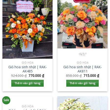
GIỎ HOA
GIỎ HOA
Giỏ hoa sinh nhật | RAK-
Giỏ hoa sinh nhật | RAK-
AK485
AK811
924.000
₫
770.000
₫
858.000
₫
715.000
₫
Thêm vào giỏ hàng
Thêm vào giỏ hàng
Sale
GIỎ HOA