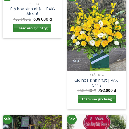
GIỎ HOA
Giỏ hoa sinh nhật | RAK-
AK416
765.600
₫
638.000
₫
Thêm vào giỏ hàng
GIỎ HOA
Giỏ hoa sinh nhật | RAK-
G112
950.400
₫
792.000
₫
Thêm vào giỏ hàng
Sale
Sale