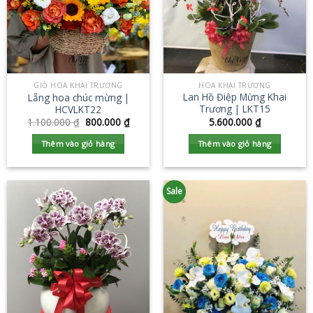
HOA KHAI TRƯƠNG
GIỎ HOA KHAI TRƯƠNG
Lan Hồ Điệp Mừng Khai
Lẵng hoa chúc mừng |
Trương | LKT15
HCVLKT22
5.600.000
₫
1.100.000
₫
800.000
₫
Thêm vào giỏ hàng
Thêm vào giỏ hàng
Sale