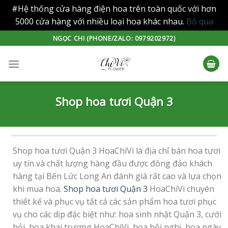
#Hệ thống cửa hàng điện hoa trên toàn quốc với hơn
5000 cửa hàng với nhiều loại hoa khác nhau.
Bỏ qua
Skip
NGỌC CHI (PHONE/ZALO: 0979202972)
to
content
Shop hoa tươi Quận 3
Shop hoa tươi Quận 3 HoaChiVi là địa chỉ bán hoa tươi
uy tín và chất lượng hàng đầu được đông đảo khách
hàng tại Bến Lức Long An đánh giá rất cao và lựa chọn
khi mua hoa.
Shop hoa tươi Quận 3
HoaChiVi chuyên
thiết kế và phục vụ tất cả các sản phẩm hoa tươi phục
vụ cho các dịp đặc biệt như: hoa sinh nhật Quận 3, cưới
hỏi, hoa khai trương HoaChiVi, hoa hội nghị, hoa ngày