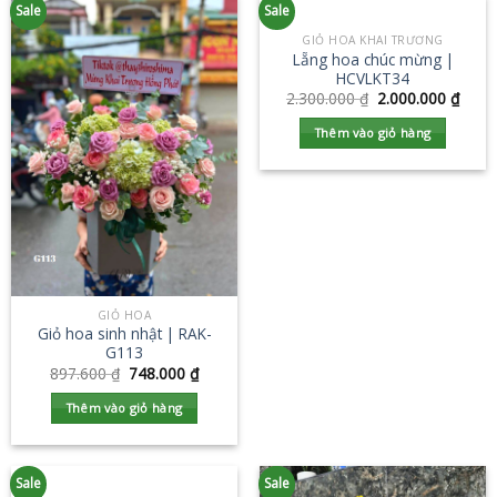
Sale
Sale
GIỎ HOA KHAI TRƯƠNG
Lẵng hoa chúc mừng |
HCVLKT34
2.300.000
₫
2.000.000
₫
Thêm vào giỏ hàng
GIỎ HOA
Giỏ hoa sinh nhật | RAK-
G113
897.600
₫
748.000
₫
Thêm vào giỏ hàng
Sale
Sale