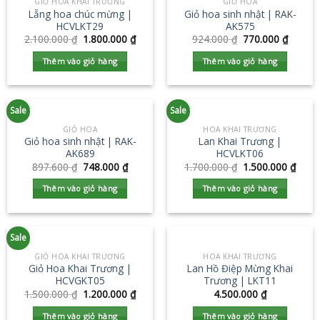
GIỎ HOA KHAI TRƯƠNG
GIỎ HOA
Lẵng hoa chúc mừng |
Giỏ hoa sinh nhật | RAK-
HCVLKT29
AK575
2.100.000
₫
1.800.000
₫
924.000
₫
770.000
₫
Thêm vào giỏ hàng
Thêm vào giỏ hàng
Sale
Sale
GIỎ HOA
HOA KHAI TRƯƠNG
Giỏ hoa sinh nhật | RAK-
Lan Khai Trương |
AK689
HCVLKT06
897.600
₫
748.000
₫
1.700.000
₫
1.500.000
₫
Thêm vào giỏ hàng
Thêm vào giỏ hàng
Sale
GIỎ HOA KHAI TRƯƠNG
HOA KHAI TRƯƠNG
Giỏ Hoa Khai Trương |
Lan Hồ Điệp Mừng Khai
HCVGKT05
Trương | LKT11
1.500.000
₫
1.200.000
₫
4.500.000
₫
Thêm vào giỏ hàng
Thêm vào giỏ hàng