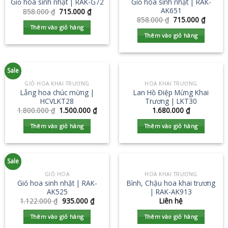
Giỏ hoa sinh nhật | RAK-
Giỏ hoa sinh nhật | RAK-G72
AK651
858.000
₫
715.000
₫
858.000
₫
715.000
₫
Thêm vào giỏ hàng
Thêm vào giỏ hàng
Sale
GIỎ HOA KHAI TRƯƠNG
HOA KHAI TRƯƠNG
Lẵng hoa chúc mừng |
Lan Hồ Điệp Mừng Khai
HCVLKT28
Trương | LKT30
1.800.000
₫
1.500.000
₫
1.680.000
₫
Thêm vào giỏ hàng
Thêm vào giỏ hàng
Sale
GIỎ HOA
HOA KHAI TRƯƠNG
Giỏ hoa sinh nhật | RAK-
Bình, Chậu hoa khai trương
AK525
| RAK-AK913
1.122.000
₫
935.000
₫
Liên hệ
Thêm vào giỏ hàng
Thêm vào giỏ hàng