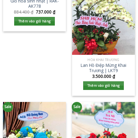
Giỏ hoa sinh nhật | RAK-
AK778
884.400
₫
737.000
₫
Thêm vào giỏ hàng
HOA KHAI TRƯƠNG
Lan Hồ Điệp Mừng Khai
Trương | LKT9
3.500.000
₫
Thêm vào giỏ hàng
Sale
Sale