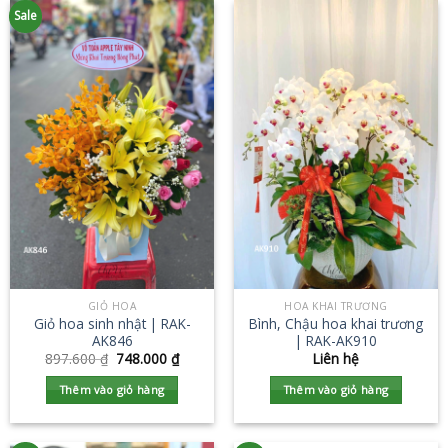
Sale
GIỎ HOA
HOA KHAI TRƯƠNG
Giỏ hoa sinh nhật | RAK-
Bình, Chậu hoa khai trương
AK846
| RAK-AK910
897.600
₫
748.000
₫
Liên hệ
Thêm vào giỏ hàng
Thêm vào giỏ hàng