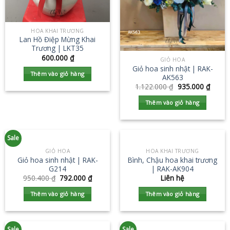
HOA KHAI TRƯƠNG
Lan Hồ Điệp Mừng Khai
Trương | LKT35
600.000
₫
GIỎ HOA
Giỏ hoa sinh nhật | RAK-
Thêm vào giỏ hàng
AK563
1.122.000
₫
935.000
₫
Thêm vào giỏ hàng
Sale
GIỎ HOA
HOA KHAI TRƯƠNG
Giỏ hoa sinh nhật | RAK-
Bình, Chậu hoa khai trương
G214
| RAK-AK904
950.400
₫
792.000
₫
Liên hệ
Thêm vào giỏ hàng
Thêm vào giỏ hàng
Sale
Sale