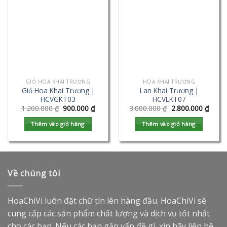
GIỎ HOA KHAI TRƯƠNG
HOA KHAI TRƯƠNG
Giỏ Hoa Khai Trương |
Lan Khai Trương |
HCVGKT03
HCVLKT07
1.200.000
₫
900.000
₫
3.000.000
₫
2.800.000
₫
Thêm vào giỏ hàng
Thêm vào giỏ hàng
Về chúng tôi
HoaChiVi luôn đặt chữ tín lên hàng đầu. HoaChiVi sẽ
cung cấp các sản phẩm chất lượng và dịch vụ tốt nhất
cho các bạn. Nếu các bạn gặp vấn đề gì, xin hãy liên hệ