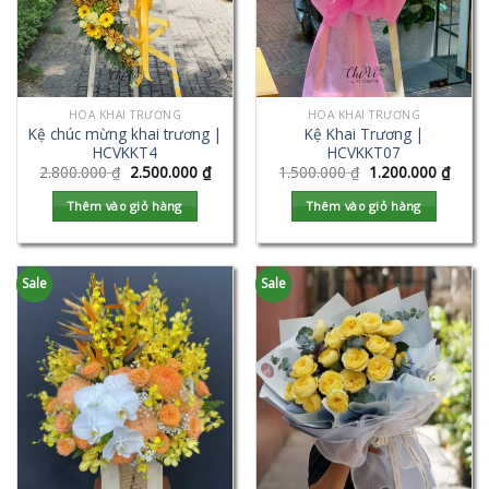
HOA KHAI TRƯƠNG
HOA KHAI TRƯƠNG
Kệ chúc mừng khai trương |
Kệ Khai Trương |
HCVKKT4
HCVKKT07
2.800.000
₫
2.500.000
₫
1.500.000
₫
1.200.000
₫
Thêm vào giỏ hàng
Thêm vào giỏ hàng
Sale
Sale