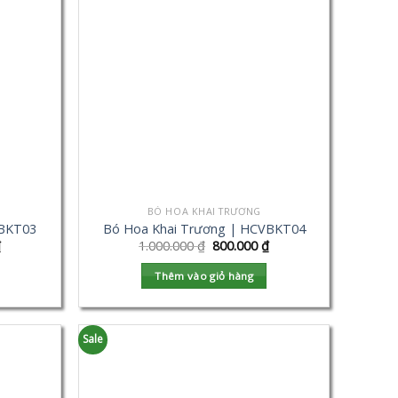
BÓ HOA KHAI TRƯƠNG
VBKT03
Bó Hoa Khai Trương | HCVBKT04
₫
1.000.000
₫
800.000
₫
Thêm vào giỏ hàng
Sale