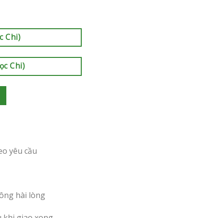
c Chi)
ọc Chi)
eo yêu cầu
ông hài lòng
u khi giao xong