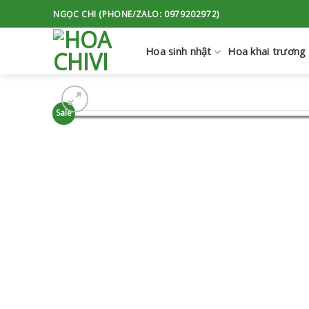
Skip
NGỌC CHI (PHONE/ZALO: 0979202972)
to
content
Hoa sinh nhật
Hoa khai trương
Sale