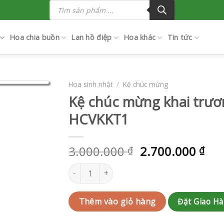
Tìm
kiếm
sản
phẩm
Hoa chia buồn
Lan hồ điệp
Hoa khác
Tin tức
Hoa sinh nhật
/
Kệ chúc mừng
Kệ chúc mừng khai trươ
HCVKKT1
3.000.000
2.700.000
₫
₫
Kệ chúc mừng khai trương | HCVKKT1 số lượ
Đặt Giao H
Thêm vào giỏ hàng