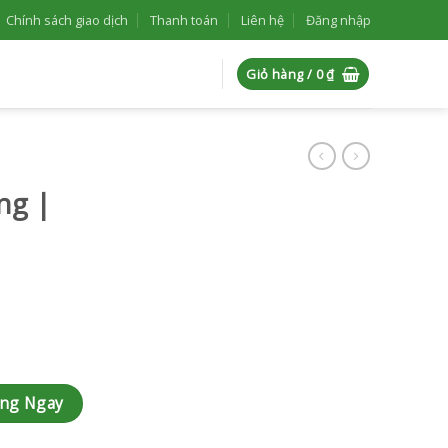
Chính sách giao dịch
Thanh toán
Liên hệ
Đăng nhập
Giỏ hàng /
0
₫
ng |
ng
àng Ngay