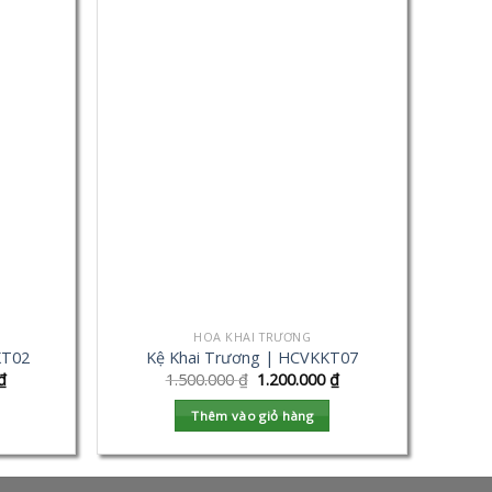
HOA KHAI TRƯƠNG
KT02
Kệ Khai Trương | HCVKKT07
₫
1.500.000
₫
1.200.000
₫
Thêm vào giỏ hàng