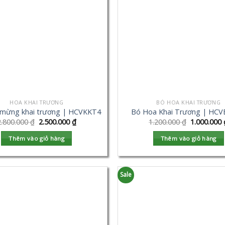
HOA KHAI TRƯƠNG
BÓ HOA KHAI TRƯƠNG
 mừng khai trương | HCVKKT4
Bó Hoa Khai Trương | HC
2.800.000
₫
2.500.000
₫
1.200.000
₫
1.000.000
Thêm vào giỏ hàng
Thêm vào giỏ hàng
Sale