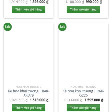
1.914.000
₫
1.595.000
₫
1.188.000
₫
990.000
₫
Thêm vào giỏ hàng
Thêm vào giỏ hàng
Sale
Sale
HOA KHAI TRƯƠNG
HOA KHAI TRƯƠNG
Kệ hoa khai trương | RAK-
Kệ hoa khai trương | RAK-
AK379
G226
1.821.600
₫
1.518.000
₫
1.914.000
₫
1.595.000
₫
Thêm vào giỏ hàng
Thêm vào giỏ hàng