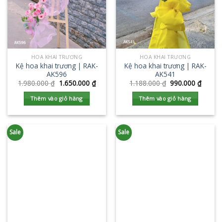
HOA KHAI TRƯƠNG
HOA KHAI TRƯƠNG
Kệ hoa khai trương | RAK-
Kệ hoa khai trương | RAK-
AK596
AK541
1.980.000
₫
1.650.000
₫
1.188.000
₫
990.000
₫
Thêm vào giỏ hàng
Thêm vào giỏ hàng
Sale
Sale