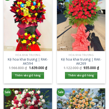
HOA KHAI TRƯƠNG
HOA KHAI TRƯƠNG
Kệ hoa khai trương | RAK-
Kệ hoa khai trương | RAK-
AK594
AK269
1.966.800
₫
1.639.000
₫
1.122.000
₫
935.000
₫
Thêm vào giỏ hàng
Thêm vào giỏ hàng
Sale
Sale