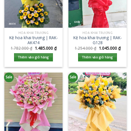
HOA KHAI TRƯƠNG
HOA KHAI TRƯƠNG
Kệ hoa khai trương | RAK-
Kệ hoa khai trương | RAK-
AK474
G128
1.782.000
₫
1.485.000
₫
1.254.000
₫
1.045.000
₫
Thêm vào giỏ hàng
Thêm vào giỏ hàng
Sale
Sale