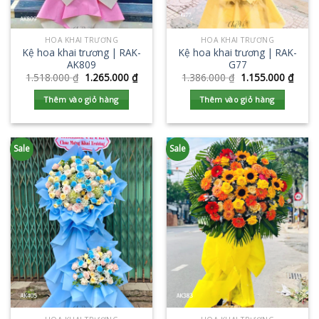
HOA KHAI TRƯƠNG
HOA KHAI TRƯƠNG
Kệ hoa khai trương | RAK-
Kệ hoa khai trương | RAK-
AK809
G77
1.518.000
₫
1.265.000
₫
1.386.000
₫
1.155.000
₫
Thêm vào giỏ hàng
Thêm vào giỏ hàng
Sale
Sale