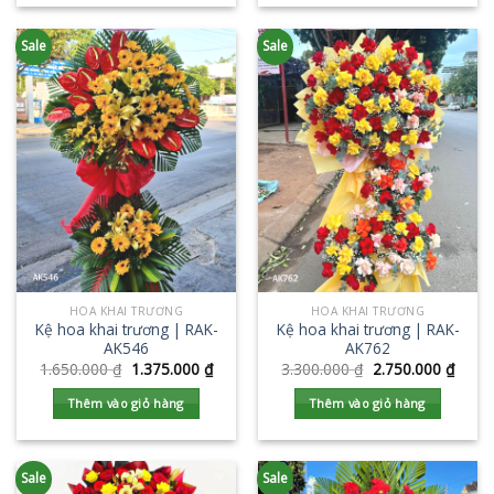
Sale
Sale
HOA KHAI TRƯƠNG
HOA KHAI TRƯƠNG
Kệ hoa khai trương | RAK-
Kệ hoa khai trương | RAK-
AK546
AK762
1.650.000
₫
1.375.000
₫
3.300.000
₫
2.750.000
₫
Thêm vào giỏ hàng
Thêm vào giỏ hàng
Sale
Sale