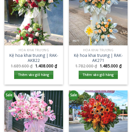
HOA KHAI TRƯƠNG
HOA KHAI TRƯƠNG
Kệ hoa khai trương | RAK-
Kệ hoa khai trương | RAK-
AK822
AK271
1.689.600
₫
1.408.000
₫
1.782.000
₫
1.485.000
₫
Thêm vào giỏ hàng
Thêm vào giỏ hàng
Sale
Sale