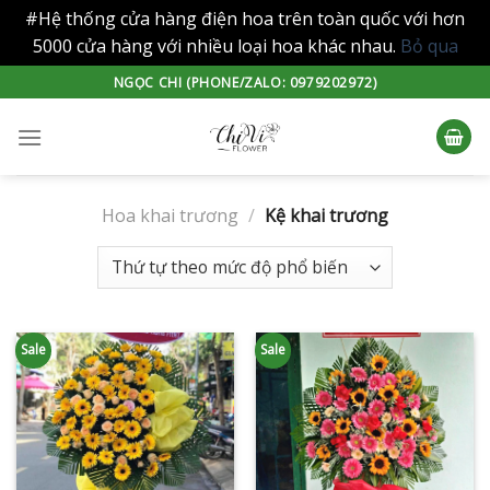
#Hệ thống cửa hàng điện hoa trên toàn quốc với hơn
5000 cửa hàng với nhiều loại hoa khác nhau.
Bỏ qua
Skip
NGỌC CHI (PHONE/ZALO: 0979202972)
to
content
Hoa khai trương
/
Kệ khai trương
Sale
Sale