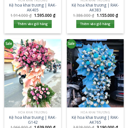
HOA KHAI TRƯƠNG
HOA KHAI TRƯƠNG
Kệ hoa khai trương | RAK-
Kệ hoa khai trương | RAK-
AK405
AK383
1.914.000
₫
1.595.000
₫
1.386.000
₫
1.155.000
₫
Thêm vào giỏ hàng
Thêm vào giỏ hàng
Sale
Sale
HOA KHAI TRƯƠNG
HOA KHAI TRƯƠNG
Kệ hoa khai trương | RAK-
Kệ hoa khai trương | RAK-
G142
AK765
1.966.800
₫
1.639.000
₫
3.828.000
₫
3.190.000
₫