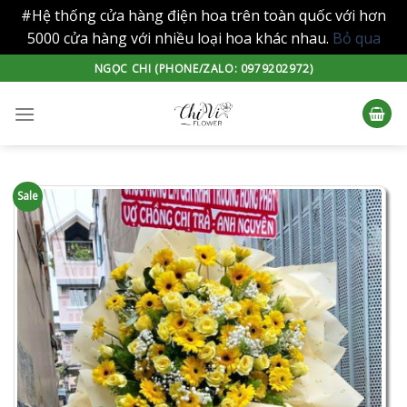
#Hệ thống cửa hàng điện hoa trên toàn quốc với hơn
5000 cửa hàng với nhiều loại hoa khác nhau.
Bỏ qua
Skip
NGỌC CHI (PHONE/ZALO: 0979202972)
to
content
Sale