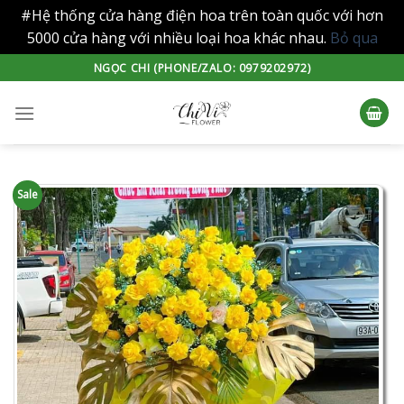
#Hệ thống cửa hàng điện hoa trên toàn quốc với hơn
5000 cửa hàng với nhiều loại hoa khác nhau.
Bỏ qua
Skip
NGỌC CHI (PHONE/ZALO: 0979202972)
to
content
Sale