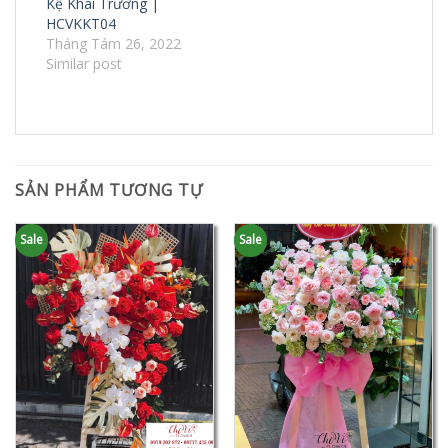
Kệ Khai Trương |
HCVKKT04
Tháng Tám 26, 2022
Similar post
SẢN PHẨM TƯƠNG TỰ
Sale
Sale