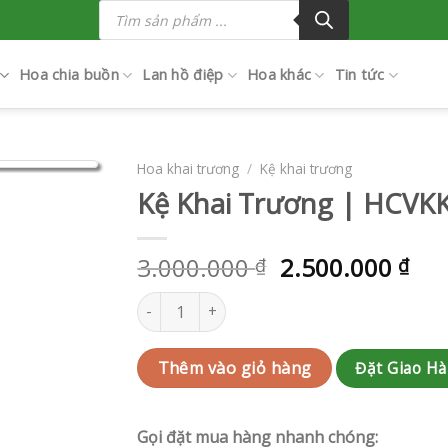
Tìm
kiếm
sản
phẩm
Hoa chia buồn
Lan hồ điệp
Hoa khác
Tin tức
Hoa khai trương
/
Kệ khai trương
Kệ Khai Trương | HCVK
3.000.000
2.500.000
₫
₫
Kệ Khai Trương | HCVKKT04 số lượng
Đặt Giao H
Thêm vào giỏ hàng
Gọi đặt mua hàng nhanh chóng: