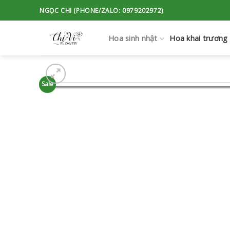
Skip
NGỌC CHI (PHONE/ZALO: 0979202972)
to
content
Hoa sinh nhật
Hoa khai trương
Sale