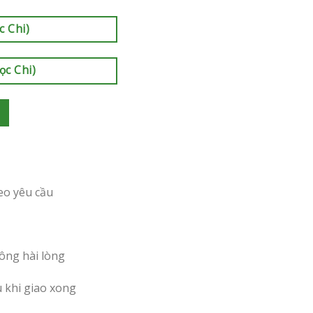
c Chi)
ọc Chi)
eo yêu cầu
ông hài lòng
u khi giao xong