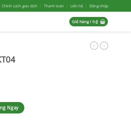
Chính sách giao dịch
Thanh toán
Liên hệ
Đăng nhập
Giỏ hàng /
0
₫
KT04
àng Ngay