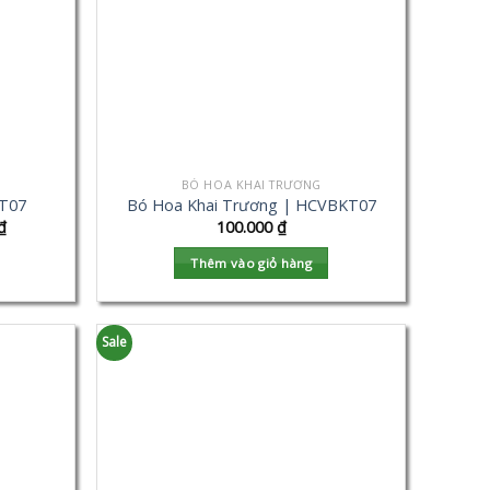
BÓ HOA KHAI TRƯƠNG
KT07
Bó Hoa Khai Trương | HCVBKT07
₫
100.000
₫
Thêm vào giỏ hàng
Sale