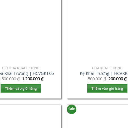
GIỎ HOA KHAI TRƯƠNG
HOA KHAI TRƯƠNG
oa Khai Trương | HCVGKT05
Kệ Khai Trương | HCVK
1.500.000
₫
1.200.000
₫
500.000
₫
200.000
₫
Thêm vào giỏ hàng
Thêm vào giỏ hàng
Sale