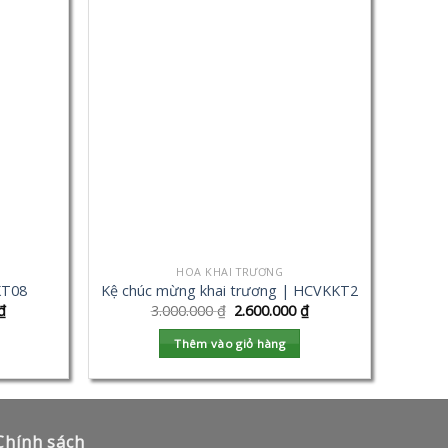
HOA KHAI TRƯƠNG
KT08
Kệ chúc mừng khai trương | HCVKKT2
₫
3.000.000
₫
2.600.000
₫
Thêm vào giỏ hàng
Chính sách