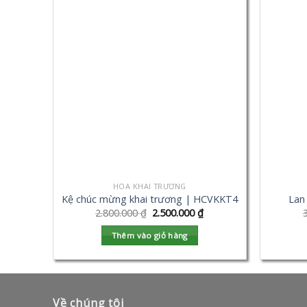
HOA KHAI TRƯƠNG
Kệ chúc mừng khai trương | HCVKKT4
Lan
2.800.000
₫
2.500.000
₫
Thêm vào giỏ hàng
Về chúng tôi