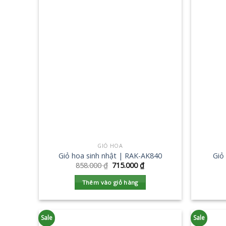
GIỎ HOA
Giỏ hoa sinh nhật | RAK-AK840
Giỏ
858.000
₫
715.000
₫
Thêm vào giỏ hàng
Sale
Sale