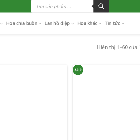
Tìm
kiếm
sản
phẩm
Hoa chia buồn
Lan hồ điệp
Hoa khác
Tin tức
Hiển thị 1–60 của 
Sale