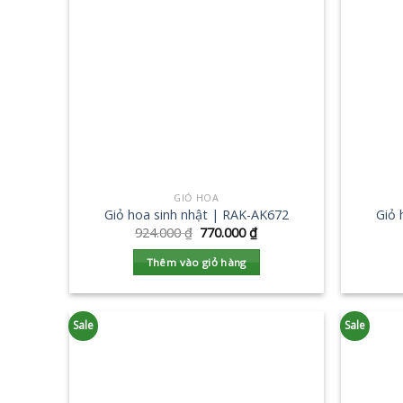
GIỎ HOA
Giỏ hoa sinh nhật | RAK-AK672
Giỏ 
924.000
₫
770.000
₫
Thêm vào giỏ hàng
Sale
Sale