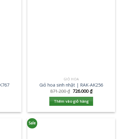
GIỎ HOA
AK767
Giỏ hoa sinh nhật | RAK-AK256
871.200
₫
726.000
₫
Thêm vào giỏ hàng
Sale