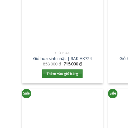
GIỎ HOA
Giỏ hoa sinh nhật | RAK-AK724
Giỏ 
858.000
₫
715.000
₫
Thêm vào giỏ hàng
Sale
Sale