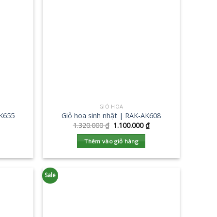
GIỎ HOA
AK655
Giỏ hoa sinh nhật | RAK-AK608
1.320.000
₫
1.100.000
₫
Thêm vào giỏ hàng
Sale