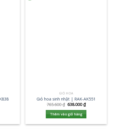
GIỎ HOA
AK838
Giỏ hoa sinh nhật | RAK-AK551
765.600
₫
638.000
₫
Thêm vào giỏ hàng