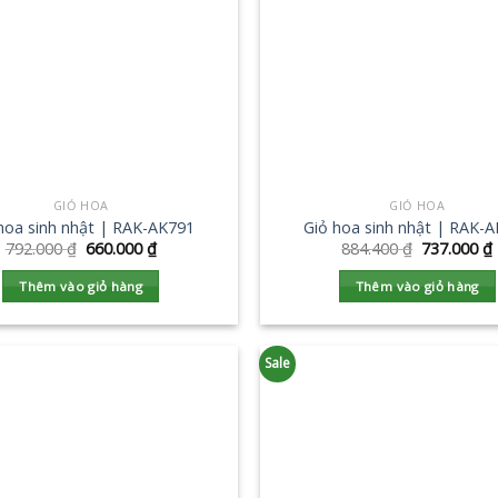
GIỎ HOA
GIỎ HOA
hoa sinh nhật | RAK-AK791
Giỏ hoa sinh nhật | RAK-
792.000
₫
660.000
₫
884.400
₫
737.000
₫
Thêm vào giỏ hàng
Thêm vào giỏ hàng
Sale