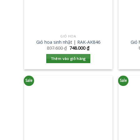
GIỎ HOA
Giỏ hoa sinh nhật | RAK-AK846
Giỏ 
897.600
₫
748.000
₫
Thêm vào giỏ hàng
Sale
Sale