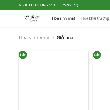
Skip
NGỌC CHI (PHONE/ZALO: 0979202972)
to
content
Hoa sinh nhật
Hoa khai trương
Hoa sinh nhật
/
Giỏ hoa
Sale
Sale