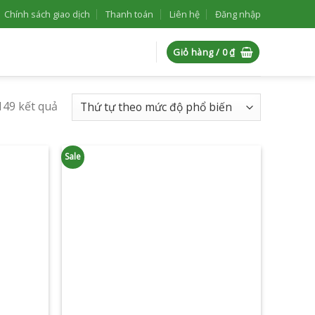
Chính sách giao dịch
Thanh toán
Liên hệ
Đăng nhập
Giỏ hàng /
0
₫
149 kết quả
Sale