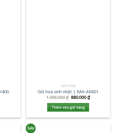
GIỎ HOA
AK400
Giỏ hoa sinh nhật | RAK-AK801
1.056.000
₫
880.000
₫
Thêm vào giỏ hàng
Sale