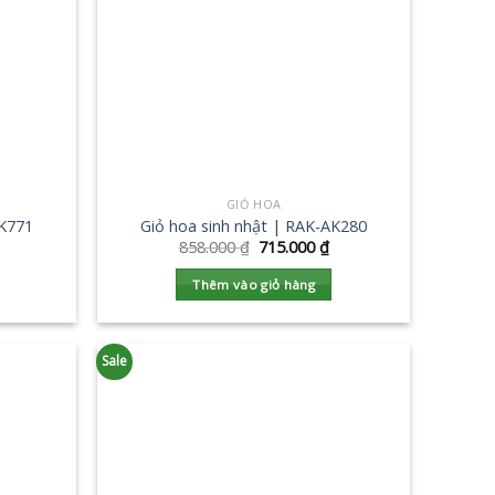
GIỎ HOA
AK771
Giỏ hoa sinh nhật | RAK-AK280
858.000
₫
715.000
₫
Thêm vào giỏ hàng
Sale