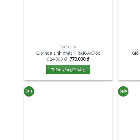
GIỎ HOA
Giỏ hoa sinh nhật | RAK-AK766
Giỏ
924.000
₫
770.000
₫
Thêm vào giỏ hàng
Sale
Sale