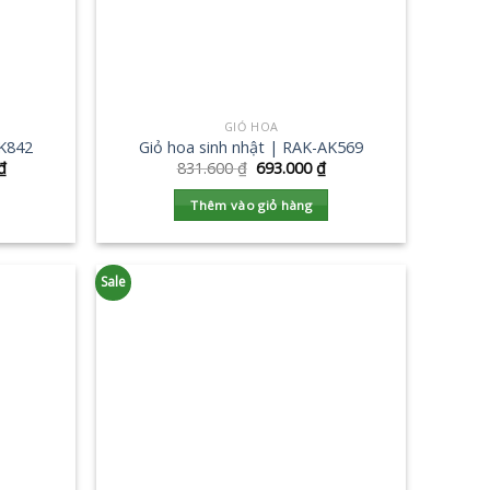
GIỎ HOA
AK842
Giỏ hoa sinh nhật | RAK-AK569
₫
831.600
₫
693.000
₫
Thêm vào giỏ hàng
Sale