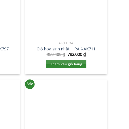
GIỎ HOA
AK797
Giỏ hoa sinh nhật | RAK-AK711
950.400
₫
792.000
₫
Thêm vào giỏ hàng
Sale