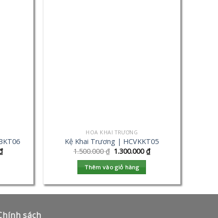
HOA KHAI TRƯƠNG
VBKT06
Kệ Khai Trương | HCVKKT05
₫
1.500.000
₫
1.300.000
₫
Thêm vào giỏ hàng
Chính sách