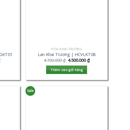
HOA KHAI TRƯƠNG
VGKT01
Lan Khai Trương | HCVLKT08
₫
4.700.000
₫
4.500.000
₫
Thêm vào giỏ hàng
Sale