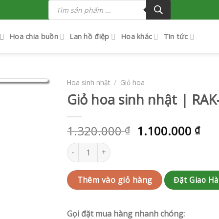
Tìm
kiếm
sản
phẩm
Hoa chia buồn
Lan hồ điệp
Hoa khác
Tin tức
Hoa sinh nhật
/
Giỏ hoa
Giỏ hoa sinh nhật | RA
1.320.000
1.100.000
₫
₫
Giỏ hoa sinh nhật | RAK-AK659 số lượng
Đặt Giao H
Thêm vào giỏ hàng
Gọi đặt mua hàng nhanh chóng: