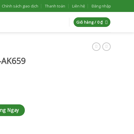
Chính sách giao dịch
Thanh toán
Liên hệ
Đăng nhập
Giỏ hàng /
0
₫
K-AK659
àng Ngay