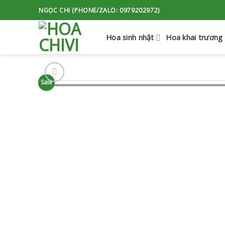
Skip
NGỌC CHI (PHONE/ZALO: 0979202972)
to
content
Hoa sinh nhật
Hoa khai trương
Sale