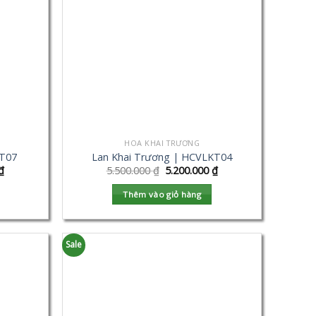
HOA KHAI TRƯƠNG
KT07
Lan Khai Trương | HCVLKT04
₫
5.500.000
₫
5.200.000
₫
Thêm vào giỏ hàng
Sale