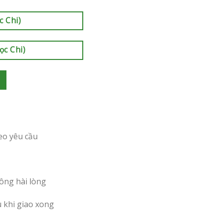
c Chi)
ọc Chi)
eo yêu cầu
ông hài lòng
u khi giao xong