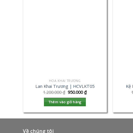
HOA KHAI TRƯƠNG
Lan Khai Trương | HCVLKT05
Kệ 
1.200.000
₫
950.000
₫
Thêm vào giỏ hàng
Về chúng tôi