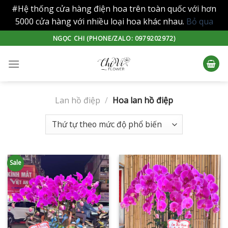
#Hệ thống cửa hàng điện hoa trên toàn quốc với hơn
5000 cửa hàng với nhiều loại hoa khác nhau.
Bỏ qua
Skip
NGỌC CHI (PHONE/ZALO: 0979202972)
to
content
Lan hồ điệp
/
Hoa lan hồ điệp
Sale