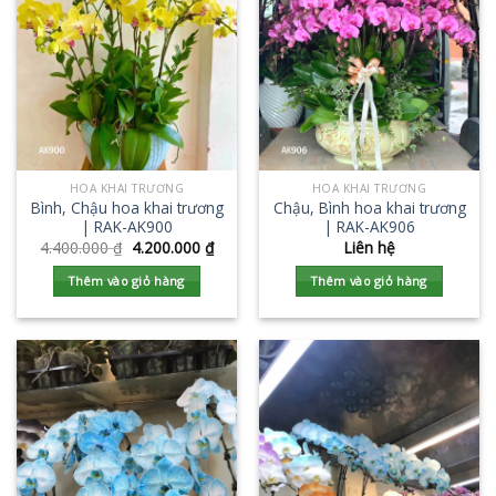
HOA KHAI TRƯƠNG
HOA KHAI TRƯƠNG
Bình, Chậu hoa khai trương
Chậu, Bình hoa khai trương
| RAK-AK900
| RAK-AK906
4.400.000
₫
4.200.000
₫
Liên hệ
Thêm vào giỏ hàng
Thêm vào giỏ hàng