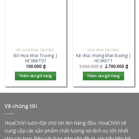
BÓ HOA KHAI TRƯƠNG
HOA KHAI TRƯƠNG
Bó Hoa Khai Trương |
Kệ chúc mừng khai trương |
HCVBKT07
HCVKKT1
100.000
₫
3.000.000
₫
2.700.000
₫
Thêm vào giỏ hàng
Thêm vào giỏ hàng
Về chúng tôi
HoaChiVi luôn đặt chữ tín lên hàng đầu. HoaChiVi sẽ
cung cấp các sản phẩm chất lượng và dịch vụ tốt nhất
cho các bạn. Nếu các bạn gặp vấn đề gì, xin hãy liên hệ