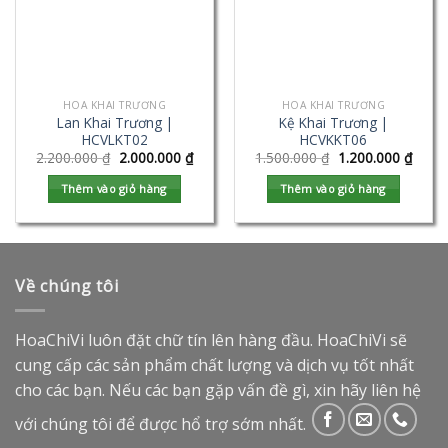
HOA KHAI TRƯƠNG
HOA KHAI TRƯƠNG
Lan Khai Trương |
Kệ Khai Trương |
HCVLKT02
HCVKKT06
2.200.000
₫
2.000.000
₫
1.500.000
₫
1.200.000
₫
Thêm vào giỏ hàng
Thêm vào giỏ hàng
Về chúng tôi
HoaChiVi luôn đặt chữ tín lên hàng đầu. HoaChiVi sẽ
cung cấp các sản phẩm chất lượng và dịch vụ tốt nhất
cho các bạn. Nếu các bạn gặp vấn đề gì, xin hãy liên hệ
với chúng tôi để được hổ trợ sớm nhất.