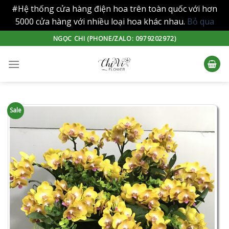
#Hệ thống cửa hàng điện hoa trên toàn quốc với hơn
5000 cửa hàng với nhiều loại hoa khác nhau.
Bỏ qua
Skip
NGỌC CHI (PHONE/ZALO: 0979202972)
to
content
Sale