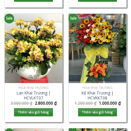
Sale
Sale
HOA KHAI TRƯƠNG
HOA KHAI TRƯƠNG
Lan Khai Trương |
Kệ Khai Trương |
HCVLKT07
HCVKKT08
3.000.000
₫
2.800.000
₫
1.200.000
₫
1.000.000
₫
Thêm vào giỏ hàng
Thêm vào giỏ hàng