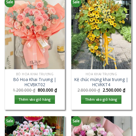
Sale
Sale
BÓ HOA KHAI TRƯƠNG
HOA KHAI TRƯƠNG
Bó Hoa Khai Trương |
Kệ chúc mừng khai trương |
HCVBKT02
HCVKKT4
1.200.000
₫
800.000
₫
2.800.000
₫
2.500.000
₫
Thêm vào giỏ hàng
Thêm vào giỏ hàng
Sale
Sale