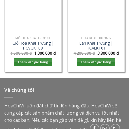
GIỎ HOA KHAI TRƯƠNG
HOA KHAI TRƯƠNG
Giỏ Hoa Khai Trương |
Lan Khai Trương |
HCVGKT08
HCVLKT01
1.500.000
₫
1.300.000
₫
4.200.000
₫
3.800.000
₫
Thêm vào giỏ hàng
Thêm vào giỏ hàng
Về chúng tôi
HoaChiVi luôn đặt chữ tín lên hàng đầu. HoaChiVi sẽ
cung cấp các sản phẩm chất lượng và dịch vụ tốt nhất
cho các bạn. Nếu các bạn gặp vấn đề gì, xin hãy liên hệ