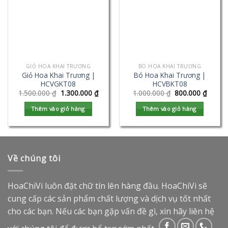
GIỎ HOA KHAI TRƯƠNG
BÓ HOA KHAI TRƯƠNG
Giỏ Hoa Khai Trương |
Bó Hoa Khai Trương |
HCVGKT08
HCVBKT08
1.500.000
₫
1.300.000
₫
1.000.000
₫
800.000
₫
Thêm vào giỏ hàng
Thêm vào giỏ hàng
Về chúng tôi
HoaChiVi luôn đặt chữ tín lên hàng đầu. HoaChiVi sẽ
cung cấp các sản phẩm chất lượng và dịch vụ tốt nhất
cho các bạn. Nếu các bạn gặp vấn đề gì, xin hãy liên hệ