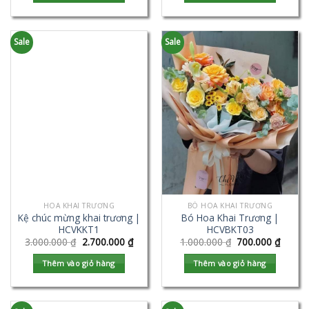
Sale
Sale
HOA KHAI TRƯƠNG
BÓ HOA KHAI TRƯƠNG
Kệ chúc mừng khai trương |
Bó Hoa Khai Trương |
HCVKKT1
HCVBKT03
3.000.000
₫
2.700.000
₫
1.000.000
₫
700.000
₫
Thêm vào giỏ hàng
Thêm vào giỏ hàng