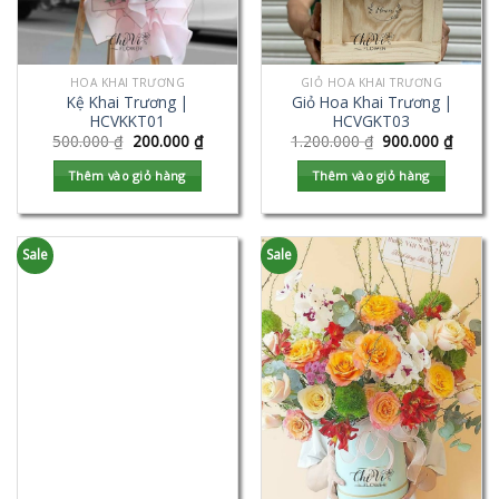
HOA KHAI TRƯƠNG
GIỎ HOA KHAI TRƯƠNG
Kệ Khai Trương |
Giỏ Hoa Khai Trương |
HCVKKT01
HCVGKT03
500.000
₫
200.000
₫
1.200.000
₫
900.000
₫
Thêm vào giỏ hàng
Thêm vào giỏ hàng
Sale
Sale