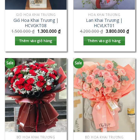
GIỎ HOA KHAI TRƯƠNG
HOA KHAI TRƯƠNG
Giỏ Hoa Khai Trương |
Lan Khai Trương |
HCVGKT08
HCVLKT01
1.500.000
₫
1.300.000
₫
4.200.000
₫
3.800.000
₫
Thêm vào giỏ hàng
Thêm vào giỏ hàng
Sale
Sale
BÓ HOA KHAI TRƯƠNG
BÓ HOA KHAI TRƯƠNG