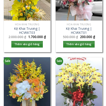
HOA KHAI TRƯƠNG
HOA KHAI TRƯƠNG
Kệ Khai Trương |
Kệ Khai Trương |
HCVKKT03
HCVKKT01
2.000.000
₫
1.700.000
₫
500.000
₫
200.000
₫
Thêm vào giỏ hàng
Thêm vào giỏ hàng
Sale
Sale