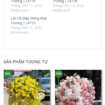
Trương | LKT35
Trương | LKT36
Tháng Chín 12, 2022
Tháng Chín 12, 2022
Similar post
Similar post
Lan Hồ Điệp Mừng Khai
Trương | LKT37
Tháng Chín 12, 2022
Similar post
SẢN PHẨM TƯƠNG TỰ
Sale
Sale