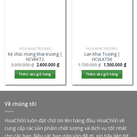
HOA KHAI TRƯƠNG
HOA KHAI TRƯƠNG
Kệ chúc mừng khai trương |
Lan Khai Trương |
HCVKKT2
HCVLKT06
3.000.000
₫
2.600.000
₫
1.700.000
₫
1.500.000
₫
Thêm vào giỏ hàng
Thêm vào giỏ hàng
Về chúng tôi
HoaChiVi luôn đặt chữ tín lên hàng đầu. HoaChiVi sẽ
cung cấp các sản phẩm chất lượng và dịch vụ tốt nhất
cho các bạn. Nếu các bạn gặp vấn đề gì, xin hãy liên hệ