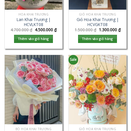
HOA KHAI TRƯƠNG
GIỎ HOA KHAI TRƯƠNG
Lan Khai Trương |
Giỏ Hoa Khai Trương |
HCVLKT08
HCVGKT08
4.700.000
₫
4.500.000
₫
1.500.000
₫
1.300.000
₫
Thêm vào giỏ hàng
Thêm vào giỏ hàng
Sale
BÓ HOA KHAI TRƯƠNG
GIỎ HOA KHAI TRƯƠNG