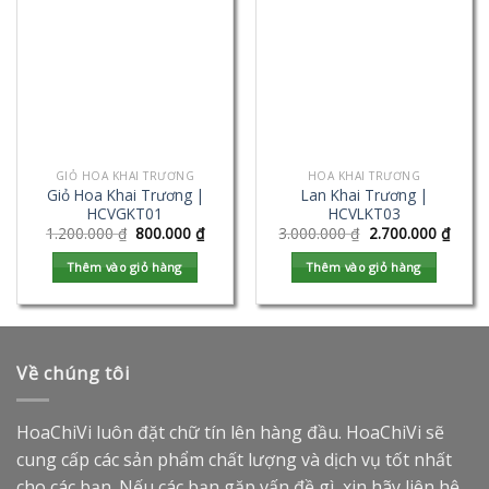
GIỎ HOA KHAI TRƯƠNG
HOA KHAI TRƯƠNG
Giỏ Hoa Khai Trương |
Lan Khai Trương |
HCVGKT01
HCVLKT03
1.200.000
₫
800.000
₫
3.000.000
₫
2.700.000
₫
Thêm vào giỏ hàng
Thêm vào giỏ hàng
Về chúng tôi
HoaChiVi luôn đặt chữ tín lên hàng đầu. HoaChiVi sẽ
cung cấp các sản phẩm chất lượng và dịch vụ tốt nhất
cho các bạn. Nếu các bạn gặp vấn đề gì, xin hãy liên hệ