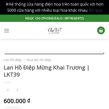
#Hệ thống cửa hàng điện hoa trên toàn quốc với hơn
5000 cửa hàng với nhiều loại hoa khác nhau.
Bỏ qua
Skip
NGỌC CHI (PHONE/ZALO: 0979202972)
to
content
Lan hồ điệp
/
Hoa lan hồ điệp
Lan Hồ Điệp Mừng Khai Trương |
LKT39
600.000
₫