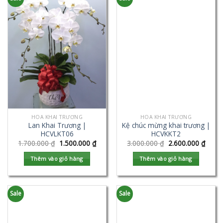
HOA KHAI TRƯƠNG
HOA KHAI TRƯƠNG
Lan Khai Trương |
Kệ chúc mừng khai trương |
HCVLKT06
HCVKKT2
1.700.000
₫
1.500.000
₫
3.000.000
₫
2.600.000
₫
Thêm vào giỏ hàng
Thêm vào giỏ hàng
Sale
Sale