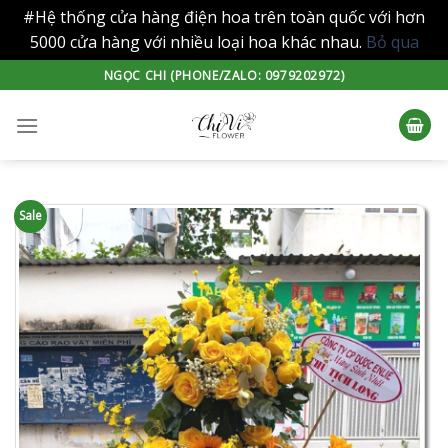
#Hệ thống cửa hàng điện hoa trên toàn quốc với hơn
5000 cửa hàng với nhiều loại hoa khác nhau.
Bỏ qua
Skip
NGỌC CHI (PHONE/ZALO: 0979202972)
to
content
Sale