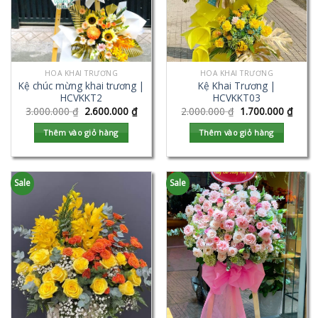
HOA KHAI TRƯƠNG
HOA KHAI TRƯƠNG
Kệ chúc mừng khai trương |
Kệ Khai Trương |
HCVKKT2
HCVKKT03
3.000.000
₫
2.600.000
₫
2.000.000
₫
1.700.000
₫
Thêm vào giỏ hàng
Thêm vào giỏ hàng
Sale
Sale