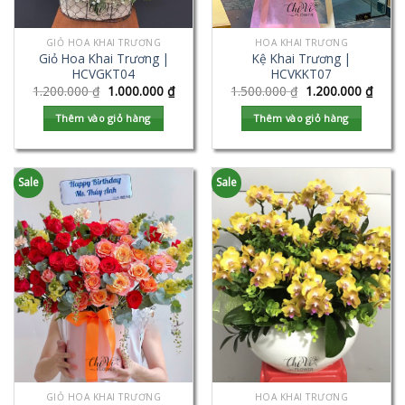
GIỎ HOA KHAI TRƯƠNG
HOA KHAI TRƯƠNG
Giỏ Hoa Khai Trương |
Kệ Khai Trương |
HCVGKT04
HCVKKT07
1.200.000
₫
1.000.000
₫
1.500.000
₫
1.200.000
₫
Thêm vào giỏ hàng
Thêm vào giỏ hàng
Sale
Sale
GIỎ HOA KHAI TRƯƠNG
HOA KHAI TRƯƠNG