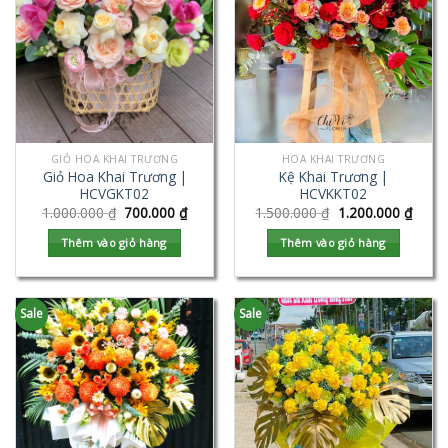
GIỎ HOA KHAI TRƯƠNG
HOA KHAI TRƯƠNG
Giỏ Hoa Khai Trương |
Kệ Khai Trương |
HCVGKT02
HCVKKT02
1.000.000
₫
700.000
₫
1.500.000
₫
1.200.000
₫
Thêm vào giỏ hàng
Thêm vào giỏ hàng
Sale
Sale