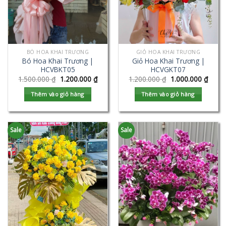
BÓ HOA KHAI TRƯƠNG
GIỎ HOA KHAI TRƯƠNG
Bó Hoa Khai Trương |
Giỏ Hoa Khai Trương |
HCVBKT05
HCVGKT07
1.500.000
₫
1.200.000
₫
1.200.000
₫
1.000.000
₫
Thêm vào giỏ hàng
Thêm vào giỏ hàng
Sale
Sale