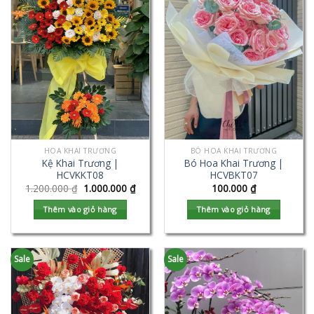
HOA KHAI TRƯƠNG
BÓ HOA KHAI TRƯƠNG
Kệ Khai Trương |
Bó Hoa Khai Trương |
HCVKKT08
HCVBKT07
1.200.000
₫
1.000.000
₫
100.000
₫
Thêm vào giỏ hàng
Thêm vào giỏ hàng
Sale
Sale