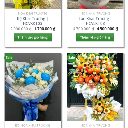
HOA KHAI TRƯƠNG
HOA KHAI TRƯƠNG
Kệ Khai Trương |
Lan Khai Trương |
HCVKKT03
HCVLKT08
2.000.000
₫
1.700.000
₫
4.700.000
₫
4.500.000
₫
Thêm vào giỏ hàng
Thêm vào giỏ hàng
Sale
Sale
BÓ HOA KHAI TRƯƠNG
HOA KHAI TRƯƠNG