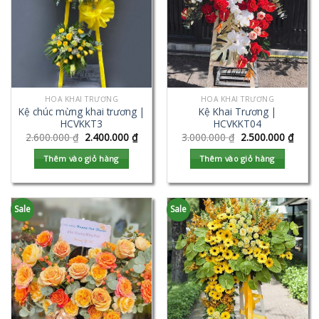
HOA KHAI TRƯƠNG
HOA KHAI TRƯƠNG
Kệ chúc mừng khai trương |
Kệ Khai Trương |
HCVKKT3
HCVKKT04
2.600.000
₫
2.400.000
₫
3.000.000
₫
2.500.000
₫
Thêm vào giỏ hàng
Thêm vào giỏ hàng
Sale
Sale