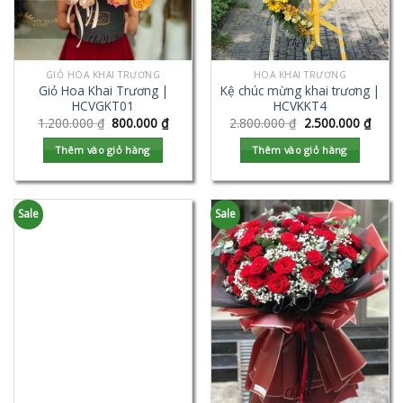
GIỎ HOA KHAI TRƯƠNG
HOA KHAI TRƯƠNG
Giỏ Hoa Khai Trương |
Kệ chúc mừng khai trương |
HCVGKT01
HCVKKT4
1.200.000
₫
800.000
₫
2.800.000
₫
2.500.000
₫
Thêm vào giỏ hàng
Thêm vào giỏ hàng
Sale
Sale