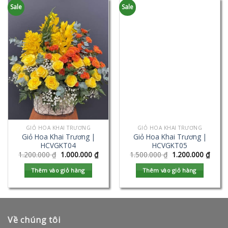
Sale
Sale
GIỎ HOA KHAI TRƯƠNG
GIỎ HOA KHAI TRƯƠNG
Giỏ Hoa Khai Trương |
Giỏ Hoa Khai Trương |
HCVGKT04
HCVGKT05
1.200.000
₫
1.000.000
₫
1.500.000
₫
1.200.000
₫
Thêm vào giỏ hàng
Thêm vào giỏ hàng
Về chúng tôi