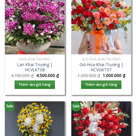
HOA KHAI TRƯƠNG
GIỎ HOA KHAI TRƯƠNG
Lan Khai Trương |
Giỏ Hoa Khai Trương |
HCVLKT08
HCVGKT07
4.700.000
₫
4.500.000
₫
1.200.000
₫
1.000.000
₫
Thêm vào giỏ hàng
Thêm vào giỏ hàng
Sale
Sale