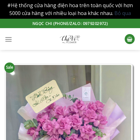
#Hệ thống cửa hàng điện hoa trên toàn quốc với hơn
5000 cửa hàng với nhiều loại hoa khác nhau.
Bỏ qua
Skip
NGỌC CHI (PHONE/ZALO: 0979202972)
to
content
Sale