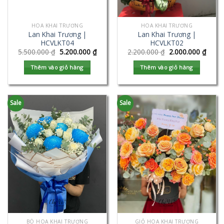
HOA KHAI TRƯƠNG
HOA KHAI TRƯƠNG
Lan Khai Trương |
Lan Khai Trương |
HCVLKT04
HCVLKT02
5.500.000
₫
5.200.000
₫
2.200.000
₫
2.000.000
₫
Thêm vào giỏ hàng
Thêm vào giỏ hàng
Sale
Sale
BÓ HOA KHAI TRƯƠNG
GIỎ HOA KHAI TRƯƠNG