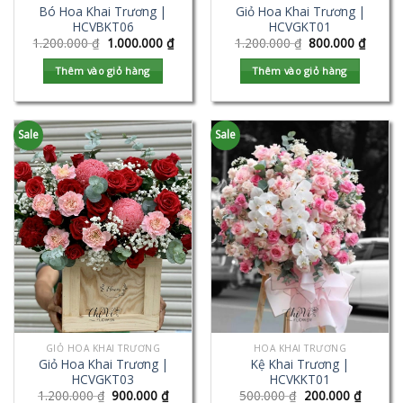
Bó Hoa Khai Trương |
Giỏ Hoa Khai Trương |
HCVBKT06
HCVGKT01
1.200.000
₫
1.000.000
₫
1.200.000
₫
800.000
₫
Thêm vào giỏ hàng
Thêm vào giỏ hàng
Sale
Sale
GIỎ HOA KHAI TRƯƠNG
HOA KHAI TRƯƠNG
Giỏ Hoa Khai Trương |
Kệ Khai Trương |
HCVGKT03
HCVKKT01
1.200.000
₫
900.000
₫
500.000
₫
200.000
₫