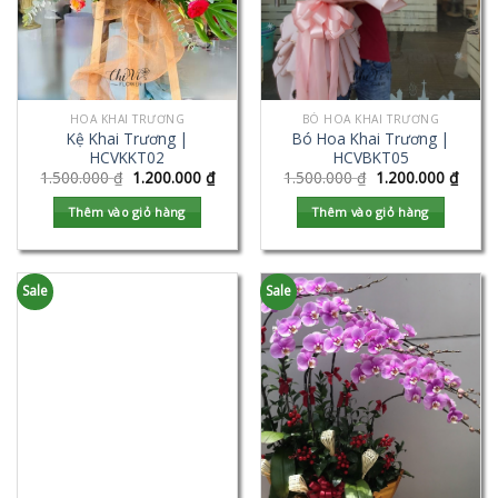
HOA KHAI TRƯƠNG
BÓ HOA KHAI TRƯƠNG
Kệ Khai Trương |
Bó Hoa Khai Trương |
HCVKKT02
HCVBKT05
1.500.000
₫
1.200.000
₫
1.500.000
₫
1.200.000
₫
Thêm vào giỏ hàng
Thêm vào giỏ hàng
Sale
Sale