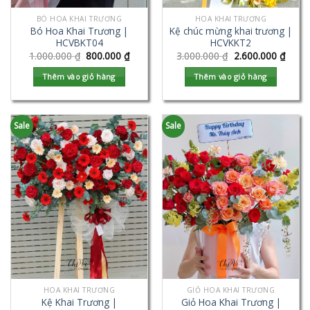
BÓ HOA KHAI TRƯƠNG
HOA KHAI TRƯƠNG
Bó Hoa Khai Trương |
Kệ chúc mừng khai trương |
HCVBKT04
HCVKKT2
1.000.000
₫
800.000
₫
3.000.000
₫
2.600.000
₫
Thêm vào giỏ hàng
Thêm vào giỏ hàng
Sale
Sale
HOA KHAI TRƯƠNG
GIỎ HOA KHAI TRƯƠNG
Kệ Khai Trương |
Giỏ Hoa Khai Trương |