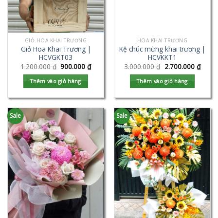
GIỎ HOA KHAI TRƯƠNG
HOA KHAI TRƯƠNG
Giỏ Hoa Khai Trương |
Kệ chúc mừng khai trương |
HCVGKT03
HCVKKT1
1.200.000
₫
900.000
₫
3.000.000
₫
2.700.000
₫
Thêm vào giỏ hàng
Thêm vào giỏ hàng
Sale
Sale