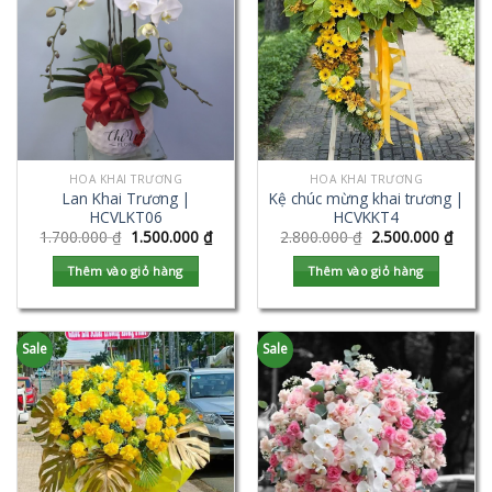
HOA KHAI TRƯƠNG
HOA KHAI TRƯƠNG
Lan Khai Trương |
Kệ chúc mừng khai trương |
HCVLKT06
HCVKKT4
1.700.000
₫
1.500.000
₫
2.800.000
₫
2.500.000
₫
Thêm vào giỏ hàng
Thêm vào giỏ hàng
Sale
Sale