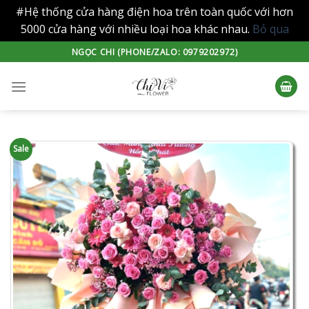
#Hệ thống cửa hàng điện hoa trên toàn quốc với hơn
5000 cửa hàng với nhiều loại hoa khác nhau.
Bỏ qua
Skip
NGỌC CHI (PHONE/ZALO: 0979202972)
to
content
Sale