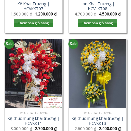
Kệ Khai Trương |
Lan Khai Trương |
HCVKKT07
HCVLKT08
1.500.000
₫
1.200.000
₫
4.700.000
₫
4.500.000
₫
Thêm vào giỏ hàng
Thêm vào giỏ hàng
Sale
Sale
HOA KHAI TRƯƠNG
HOA KHAI TRƯƠNG
Kệ chúc mừng khai trương |
Kệ chúc mừng khai trương |
HCVKKT1
HCVKKT3
3.000.000
₫
2.700.000
₫
2.600.000
₫
2.400.000
₫