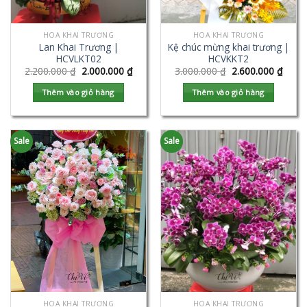
HOA KHAI TRƯƠNG
HOA KHAI TRƯƠNG
Lan Khai Trương |
Kệ chúc mừng khai trương |
HCVLKT02
HCVKKT2
2.200.000
₫
2.000.000
₫
3.000.000
₫
2.600.000
₫
Thêm vào giỏ hàng
Thêm vào giỏ hàng
Sale
Sale
HOA KHAI TRƯƠNG
HOA KHAI TRƯƠNG