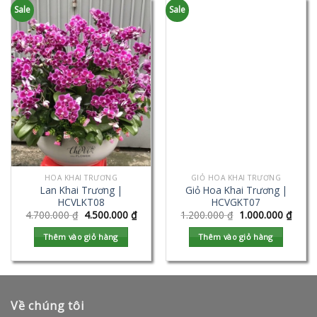
Sale
Sale
HOA KHAI TRƯƠNG
GIỎ HOA KHAI TRƯƠNG
Lan Khai Trương |
Giỏ Hoa Khai Trương |
HCVLKT08
HCVGKT07
4.700.000
₫
4.500.000
₫
1.200.000
₫
1.000.000
₫
Thêm vào giỏ hàng
Thêm vào giỏ hàng
Về chúng tôi