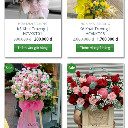
HOA KHAI TRƯƠNG
HOA KHAI TRƯƠNG
Kệ Khai Trương |
Kệ Khai Trương |
HCVKKT01
HCVKKT03
500.000
₫
200.000
₫
2.000.000
₫
1.700.000
₫
Thêm vào giỏ hàng
Thêm vào giỏ hàng
Sale
Sale