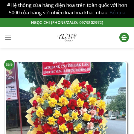
#Hệ thống cửa hàng điện hoa trên toàn quốc với hơn
5000 cửa hàng với nhiều loại hoa khác nhau.
Bỏ qua
Skip
NGỌC CHI (PHONE/ZALO: 0979202972)
to
content
Sale