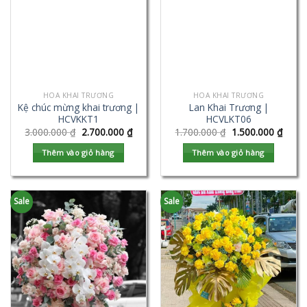
HOA KHAI TRƯƠNG
HOA KHAI TRƯƠNG
Kệ chúc mừng khai trương |
Lan Khai Trương |
HCVKKT1
HCVLKT06
3.000.000
₫
2.700.000
₫
1.700.000
₫
1.500.000
₫
Thêm vào giỏ hàng
Thêm vào giỏ hàng
Sale
Sale