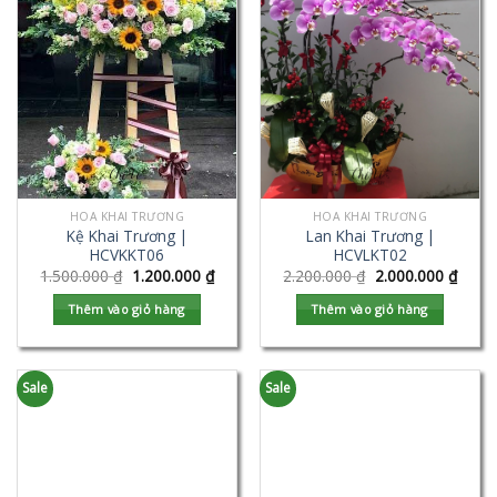
HOA KHAI TRƯƠNG
HOA KHAI TRƯƠNG
Kệ Khai Trương |
Lan Khai Trương |
HCVKKT06
HCVLKT02
1.500.000
₫
1.200.000
₫
2.200.000
₫
2.000.000
₫
Thêm vào giỏ hàng
Thêm vào giỏ hàng
Sale
Sale