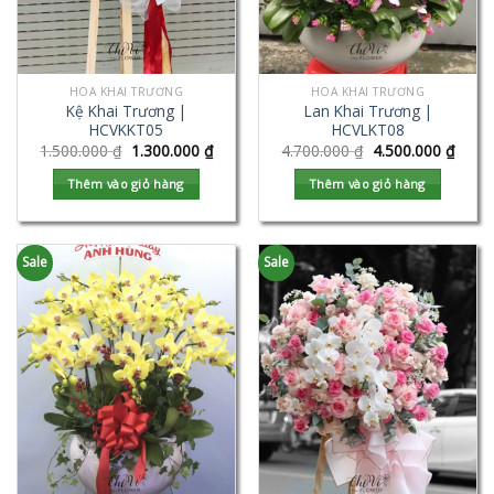
HOA KHAI TRƯƠNG
HOA KHAI TRƯƠNG
Kệ Khai Trương |
Lan Khai Trương |
HCVKKT05
HCVLKT08
1.500.000
₫
1.300.000
₫
4.700.000
₫
4.500.000
₫
Thêm vào giỏ hàng
Thêm vào giỏ hàng
Sale
Sale