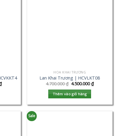
HOA KHAI TRƯƠNG
 HCVKKT4
Lan Khai Trương | HCVLKT08
₫
4.700.000
₫
4.500.000
₫
Thêm vào giỏ hàng
Sale