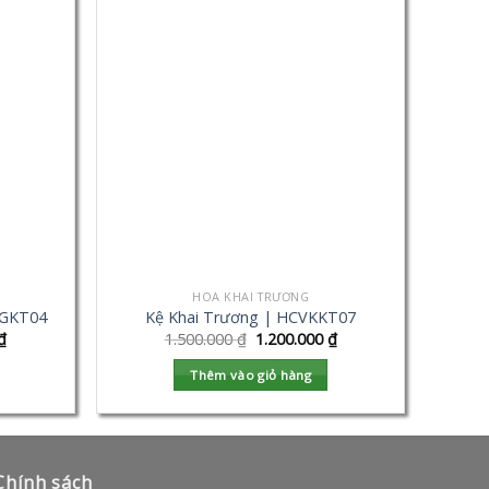
HOA KHAI TRƯƠNG
VGKT04
Kệ Khai Trương | HCVKKT07
₫
1.500.000
₫
1.200.000
₫
Thêm vào giỏ hàng
Chính sách