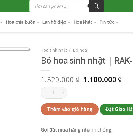
Tìm
kiếm
sản
phẩm
Hoa chia buồn
Lan hồ điệp
Hoa khác
Tin tức
Hoa sinh nhật
/
Bó hoa
Bó hoa sinh nhật | RAK
1.320.000
1.100.000
₫
₫
Bó hoa sinh nhật | RAK-G239 số lượng
Đặt Giao H
Thêm vào giỏ hàng
Gọi đặt mua hàng nhanh chóng: