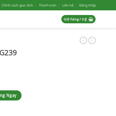
Chính sách giao dịch
Thanh toán
Liên hệ
Đăng nhập
Giỏ hàng /
0
₫
-G239
àng Ngay