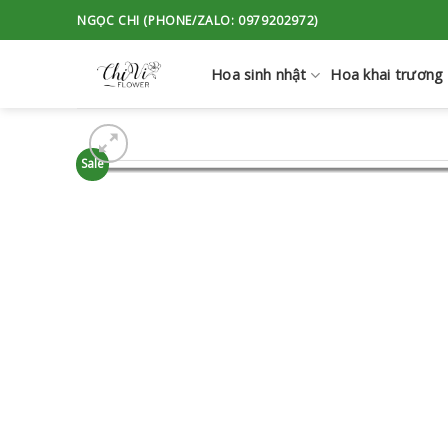
Skip
NGỌC CHI (PHONE/ZALO: 0979202972)
to
content
Hoa sinh nhật
Hoa khai trương
Sale