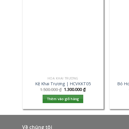
HOA KHAI TRƯƠNG
Kệ Khai Trương | HCVKKT05
Bó Ho
1.500.000
₫
1.300.000
₫
Thêm vào giỏ hàng
Về chúng tôi