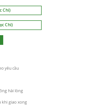
c Chi)
ọc Chi)
eo yêu cầu
ông hài lòng
u khi giao xong