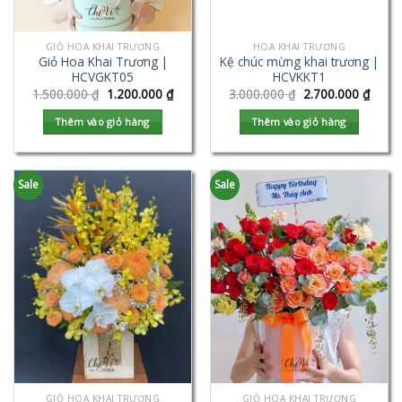
GIỎ HOA KHAI TRƯƠNG
HOA KHAI TRƯƠNG
Giỏ Hoa Khai Trương |
Kệ chúc mừng khai trương |
HCVGKT05
HCVKKT1
1.500.000
₫
1.200.000
₫
3.000.000
₫
2.700.000
₫
Thêm vào giỏ hàng
Thêm vào giỏ hàng
Sale
Sale
GIỎ HOA KHAI TRƯƠNG
GIỎ HOA KHAI TRƯƠNG