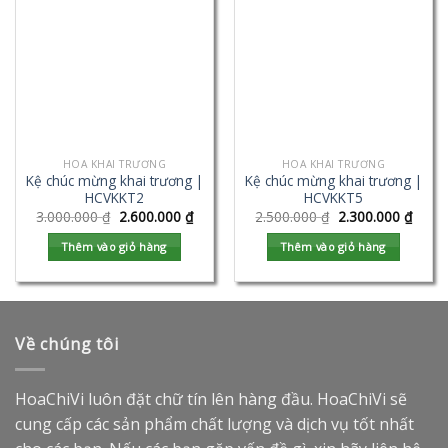
HOA KHAI TRƯƠNG
HOA KHAI TRƯƠNG
Kệ chúc mừng khai trương |
Kệ chúc mừng khai trương |
HCVKKT2
HCVKKT5
3.000.000
₫
2.600.000
₫
2.500.000
₫
2.300.000
₫
Thêm vào giỏ hàng
Thêm vào giỏ hàng
Về chúng tôi
HoaChiVi luôn đặt chữ tín lên hàng đầu. HoaChiVi sẽ
cung cấp các sản phẩm chất lượng và dịch vụ tốt nhất