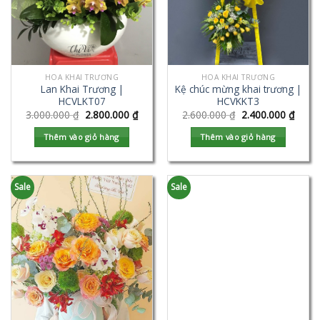
HOA KHAI TRƯƠNG
HOA KHAI TRƯƠNG
Lan Khai Trương |
Kệ chúc mừng khai trương |
HCVLKT07
HCVKKT3
3.000.000
₫
2.800.000
₫
2.600.000
₫
2.400.000
₫
Thêm vào giỏ hàng
Thêm vào giỏ hàng
Sale
Sale