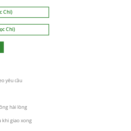
c Chi)
ọc Chi)
eo yêu cầu
ông hài lòng
u khi giao xong