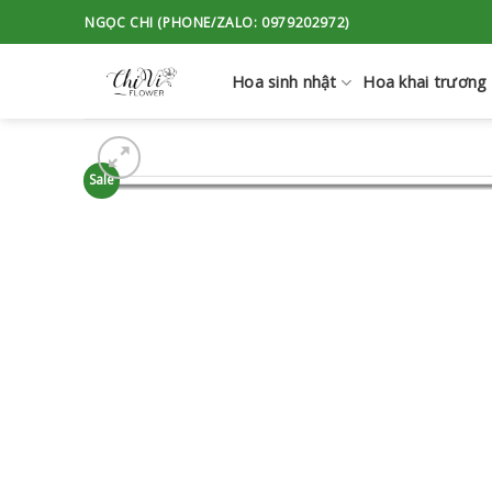
Skip
NGỌC CHI (PHONE/ZALO: 0979202972)
to
content
Hoa sinh nhật
Hoa khai trương
Sale