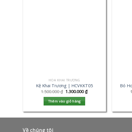
HOA KHAI TRƯƠNG
Kệ Khai Trương | HCVKKT05
Bó Ho
1.500.000
₫
1.300.000
₫
Thêm vào giỏ hàng
Về chúng tôi