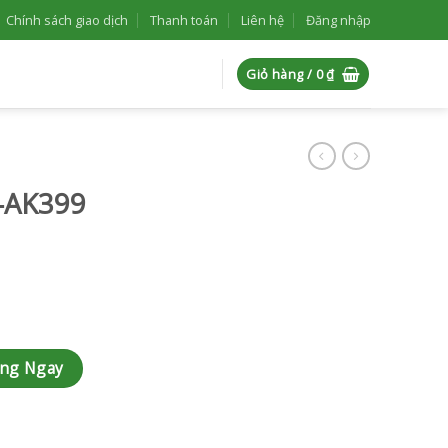
Chính sách giao dịch
Thanh toán
Liên hệ
Đăng nhập
Giỏ hàng /
0
₫
K-AK399
àng Ngay