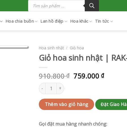
Tìm
kiếm
sản
phẩm
Hoa chia buồn
Lan hồ điệp
Hoa khác
Tin tức
Hoa sinh nhật
/
Giỏ hoa
Giỏ hoa sinh nhật | RA
910.800
759.000
₫
₫
Giỏ hoa sinh nhật | RAK-AK399 số lượng
Đặt Giao H
Thêm vào giỏ hàng
Gọi đặt mua hàng nhanh chóng: