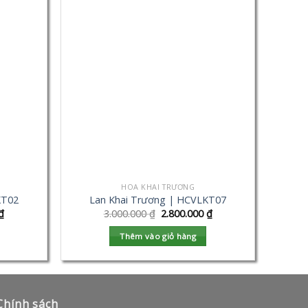
HOA KHAI TRƯƠNG
KT02
Lan Khai Trương | HCVLKT07
₫
3.000.000
₫
2.800.000
₫
Thêm vào giỏ hàng
Chính sách