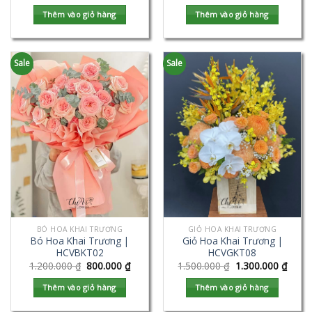
Thêm vào giỏ hàng
Thêm vào giỏ hàng
Sale
Sale
BÓ HOA KHAI TRƯƠNG
GIỎ HOA KHAI TRƯƠNG
Bó Hoa Khai Trương |
Giỏ Hoa Khai Trương |
HCVBKT02
HCVGKT08
1.200.000
₫
800.000
₫
1.500.000
₫
1.300.000
₫
Thêm vào giỏ hàng
Thêm vào giỏ hàng