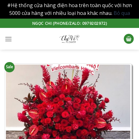
#Hệ thống cửa hàng điện hoa trên toàn quốc với hơn
5000 cửa hàng với nhiều loại hoa khác nhau.
Bỏ qua
Skip
NGỌC CHI (PHONE/ZALO: 0979202972)
to
content
Sale