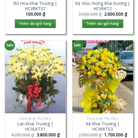
Bó Hoa Khai Trương |
Kệ chúc mừng khai trương |
HCVBKT07
HCVKKT2
100.000
₫
3.000.000
₫
2.600.000
₫
Thêm vào giỏ hàng
Thêm vào giỏ hàng
Sale
Sale
HOA KHAI TRƯƠNG
HOA KHAI TRƯƠNG
Lan Khai Trương |
Kệ Khai Trương |
HCVLKT01
HCVKKT03
4.200.000
₫
3.800.000
₫
2.000.000
₫
1.700.000
₫