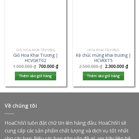
GIỎ HOA KHAI TRƯƠNG
HOA KHAI TRƯƠNG
Giỏ Hoa Khai Trương |
Kệ chúc mừng khai trương |
HCVGKT02
HCVKKT5
1.000.000
₫
700.000
₫
2.500.000
₫
2.300.000
₫
Thêm vào giỏ hàng
Thêm vào giỏ hàng
Về chúng tôi
HoaChiVi luôn đặt chữ tín lên hàng đầu. HoaChiVi sẽ
cung cấp các sản phẩm chất lượng và dịch vụ tốt nhất
cho các bạn. Nếu các bạn gặp vấn đề gì, xin hãy liên hệ