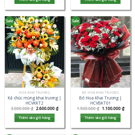
Sale
Sale
HOA KHAI TRƯƠNG
BÓ HOA KHAI TRƯƠNG
Kệ chúc mừng khai trương |
Bó Hoa Khai Trương |
HCVKKT2
HCVBKT01
3.000.000
₫
2.600.000
₫
1.500.000
₫
1.100.000
₫
Thêm vào giỏ hàng
Thêm vào giỏ hàng