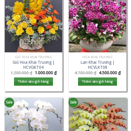
GIỎ HOA KHAI TRƯƠNG
HOA KHAI TRƯƠNG
Giỏ Hoa Khai Trương |
Lan Khai Trương |
HCVGKT04
HCVLKT08
1.200.000
₫
1.000.000
₫
4.700.000
₫
4.500.000
₫
Thêm vào giỏ hàng
Thêm vào giỏ hàng
Sale
Sale