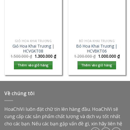
GIỎ HOA KHAI TRƯƠNG
BÓ HOA KHAI TRƯƠNG
Giỏ Hoa Khai Trương |
Bó Hoa Khai Trương |
HCVGKT08
HCVBKT06
1.500.000
₫
1.300.000
₫
1.200.000
₫
1.000.000
₫
Thêm vào giỏ hàng
Thêm vào giỏ hàng
Về chúng tôi
HoaChiVi luôn đặt chữ tín lên hàng đầu. HoaChiVi sẽ
cung cấp các sản phẩm chất lượng và dịch vụ tốt nhất
cho các bạn. Nếu các bạn gặp vấn đề gì, xin hãy liên hệ