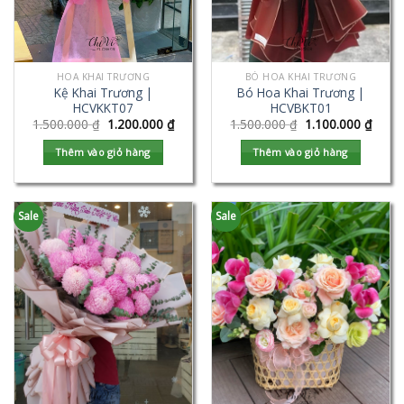
HOA KHAI TRƯƠNG
BÓ HOA KHAI TRƯƠNG
Kệ Khai Trương |
Bó Hoa Khai Trương |
HCVKKT07
HCVBKT01
1.500.000
₫
1.200.000
₫
1.500.000
₫
1.100.000
₫
Thêm vào giỏ hàng
Thêm vào giỏ hàng
Sale
Sale