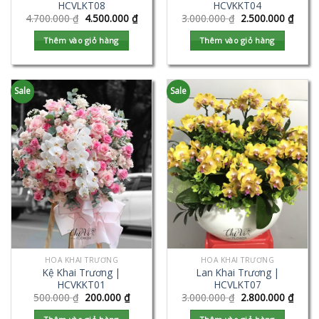
HCVLKT08
HCVKKT04
4.700.000
₫
4.500.000
₫
3.000.000
₫
2.500.000
₫
Thêm vào giỏ hàng
Thêm vào giỏ hàng
Sale
Sale
HOA KHAI TRƯƠNG
HOA KHAI TRƯƠNG
Kệ Khai Trương |
Lan Khai Trương |
HCVKKT01
HCVLKT07
500.000
₫
200.000
₫
3.000.000
₫
2.800.000
₫