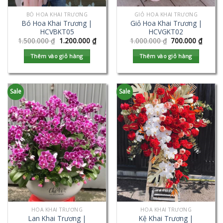
BÓ HOA KHAI TRƯƠNG
GIỎ HOA KHAI TRƯƠNG
Bó Hoa Khai Trương |
Giỏ Hoa Khai Trương |
HCVBKT05
HCVGKT02
1.500.000
₫
1.200.000
₫
1.000.000
₫
700.000
₫
Thêm vào giỏ hàng
Thêm vào giỏ hàng
Sale
Sale
HOA KHAI TRƯƠNG
HOA KHAI TRƯƠNG
Lan Khai Trương |
Kệ Khai Trương |