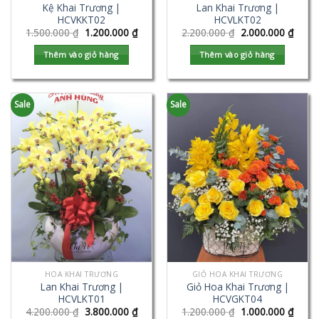
Kệ Khai Trương |
Lan Khai Trương |
HCVKKT02
HCVLKT02
1.500.000
₫
1.200.000
₫
2.200.000
₫
2.000.000
₫
Thêm vào giỏ hàng
Thêm vào giỏ hàng
Sale
Sale
HOA KHAI TRƯƠNG
GIỎ HOA KHAI TRƯƠNG
Lan Khai Trương |
Giỏ Hoa Khai Trương |
HCVLKT01
HCVGKT04
4.200.000
₫
3.800.000
₫
1.200.000
₫
1.000.000
₫