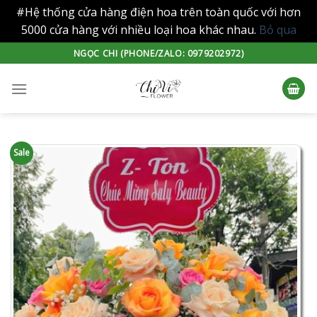
#Hệ thống cửa hàng điện hoa trên toàn quốc với hơn
5000 cửa hàng với nhiều loại hoa khác nhau.
Bỏ qua
Skip
NGỌC CHI (PHONE/ZALO: 0979202972)
to
content
Sale