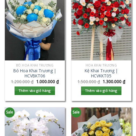
BÓ HOA KHAI TRƯƠNG
HOA KHAI TRƯƠNG
Bó Hoa Khai Trương |
Kệ Khai Trương |
HCVBKT06
HCVKKT05
1.200.000
₫
1.000.000
₫
1.500.000
₫
1.300.000
₫
Thêm vào giỏ hàng
Thêm vào giỏ hàng
Sale
Sale