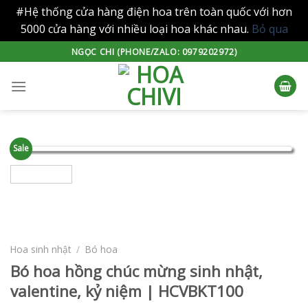
#Hệ thống cửa hàng điện hoa trên toàn quốc với hơn
5000 cửa hàng với nhiều loại hoa khác nhau.
Bỏ qua
Skip
NGỌC CHI (PHONE/ZALO: 0979202972)
to
content
Sale
Hoa sinh nhật
/
Bó hoa
Bó hoa hồng chúc mừng sinh nhật,
valentine, kỷ niệm | HCVBKT100