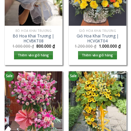
BÓ HOA KHAI TRƯƠNG
GIỎ HOA KHAI TRƯƠNG
Bó Hoa Khai Trương |
Giỏ Hoa Khai Trương |
HCVBKT08
HCVGKT04
1.000.000
₫
800.000
₫
1.200.000
₫
1.000.000
₫
Thêm vào giỏ hàng
Thêm vào giỏ hàng
Sale
Sale