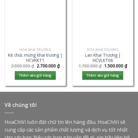
HOA KHAI TRƯƠNG
HOA KHAI TRƯƠNG
Kệ chúc mừng khai trương |
Lan Khai Trương |
HCVKKT1
HCVLKT06
3.000.000
₫
2.700.000
₫
1.700.000
₫
1.500.000
₫
Thêm vào giỏ hàng
Thêm vào giỏ hàng
Về chúng tôi
HoaChiVi luôn đặt chữ tín lên hàng đầu. HoaChiVi sẽ
cung cấp các sản phẩm chất lượng và dịch vụ tốt nhất
cho các bạn. Nếu các bạn gặp vấn đề gì, xin hãy liên hệ