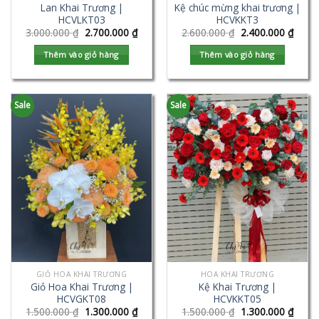
Lan Khai Trương |
Kệ chúc mừng khai trương |
HCVLKT03
HCVKKT3
3.000.000
₫
2.700.000
₫
2.600.000
₫
2.400.000
₫
Thêm vào giỏ hàng
Thêm vào giỏ hàng
Sale
Sale
GIỎ HOA KHAI TRƯƠNG
HOA KHAI TRƯƠNG
Giỏ Hoa Khai Trương |
Kệ Khai Trương |
HCVGKT08
HCVKKT05
1.500.000
₫
1.300.000
₫
1.500.000
₫
1.300.000
₫