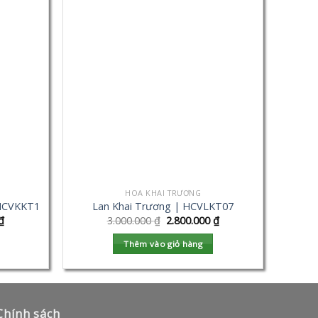
HOA KHAI TRƯƠNG
 HCVKKT1
Lan Khai Trương | HCVLKT07
₫
3.000.000
₫
2.800.000
₫
Thêm vào giỏ hàng
Chính sách