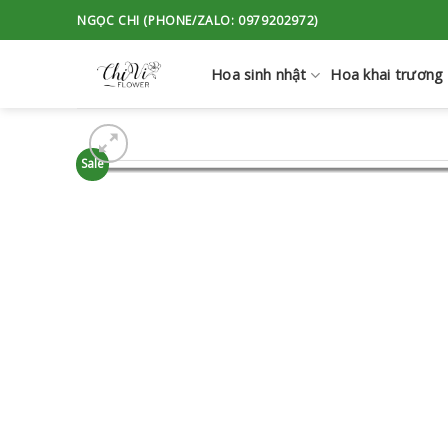
Skip
NGỌC CHI (PHONE/ZALO: 0979202972)
to
content
Hoa sinh nhật
Hoa khai trương
Sale