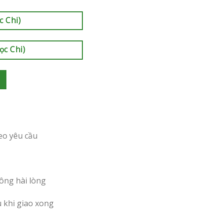
c Chi)
ọc Chi)
eo yêu cầu
ông hài lòng
u khi giao xong