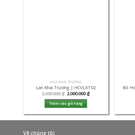
HOA KHAI TRƯƠNG
Lan Khai Trương | HCVLKT02
Bó Ho
2.200.000
₫
2.000.000
₫
Thêm vào giỏ hàng
Về chúng tôi