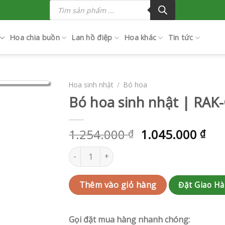
Tìm
kiếm
sản
phẩm
Hoa chia buồn
Lan hồ điệp
Hoa khác
Tin tức
Hoa sinh nhật
/
Bó hoa
Bó hoa sinh nhật | RAK
1.254.000
1.045.000
₫
₫
Bó hoa sinh nhật | RAK-G136 số lượng
Đặt Giao H
Thêm vào giỏ hàng
Gọi đặt mua hàng nhanh chóng: