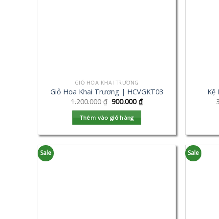
GIỎ HOA KHAI TRƯƠNG
Giỏ Hoa Khai Trương | HCVGKT03
Kệ 
1.200.000
₫
900.000
₫
Thêm vào giỏ hàng
Sale
Sale