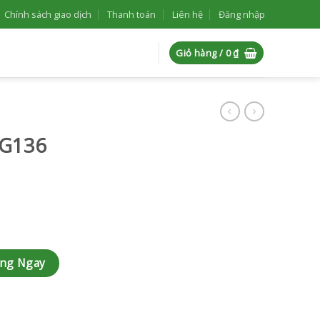
Chính sách giao dịch
Thanh toán
Liên hệ
Đăng nhập
Giỏ hàng /
0
₫
-G136
àng Ngay