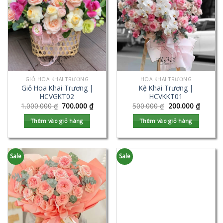
GIỎ HOA KHAI TRƯƠNG
HOA KHAI TRƯƠNG
Giỏ Hoa Khai Trương |
Kệ Khai Trương |
HCVGKT02
HCVKKT01
1.000.000
₫
700.000
₫
500.000
₫
200.000
₫
Thêm vào giỏ hàng
Thêm vào giỏ hàng
Sale
Sale