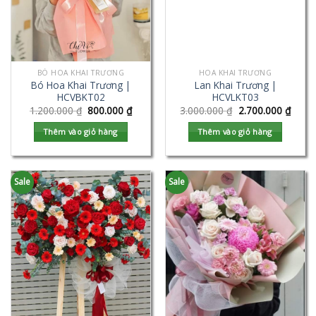
BÓ HOA KHAI TRƯƠNG
HOA KHAI TRƯƠNG
Bó Hoa Khai Trương |
Lan Khai Trương |
HCVBKT02
HCVLKT03
1.200.000
₫
800.000
₫
3.000.000
₫
2.700.000
₫
Thêm vào giỏ hàng
Thêm vào giỏ hàng
Sale
Sale