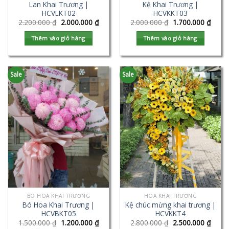
Lan Khai Trương |
Kệ Khai Trương |
HCVLKT02
HCVKKT03
2.200.000
₫
2.000.000
₫
2.000.000
₫
1.700.000
₫
Thêm vào giỏ hàng
Thêm vào giỏ hàng
Sale
Sale
BÓ HOA KHAI TRƯƠNG
HOA KHAI TRƯƠNG
Bó Hoa Khai Trương |
Kệ chúc mừng khai trương |
HCVBKT05
HCVKKT4
1.500.000
₫
1.200.000
₫
2.800.000
₫
2.500.000
₫