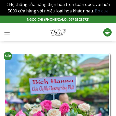
#Hệ thống cửa hàng điện hoa trên toàn quốc với hơn
5000 cửa hàng với nhiều loại hoa khác nhau.
Bỏ qua
Skip
NGỌC CHI (PHONE/ZALO: 0979202972)
to
content
Sale