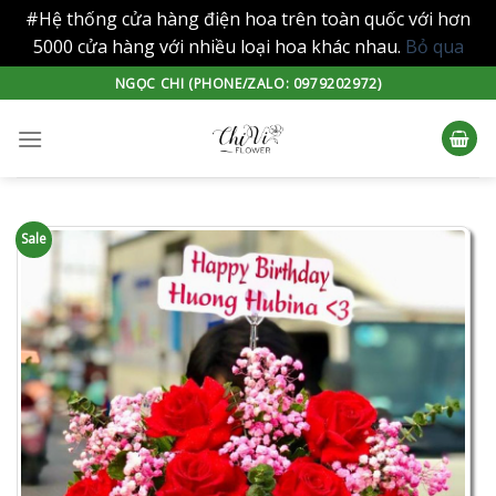
#Hệ thống cửa hàng điện hoa trên toàn quốc với hơn
5000 cửa hàng với nhiều loại hoa khác nhau.
Bỏ qua
Skip
NGỌC CHI (PHONE/ZALO: 0979202972)
to
content
Sale