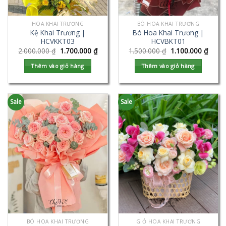
HOA KHAI TRƯƠNG
BÓ HOA KHAI TRƯƠNG
Kệ Khai Trương |
Bó Hoa Khai Trương |
HCVKKT03
HCVBKT01
2.000.000
₫
1.700.000
₫
1.500.000
₫
1.100.000
₫
Thêm vào giỏ hàng
Thêm vào giỏ hàng
Sale
Sale
BÓ HOA KHAI TRƯƠNG
GIỎ HOA KHAI TRƯƠNG