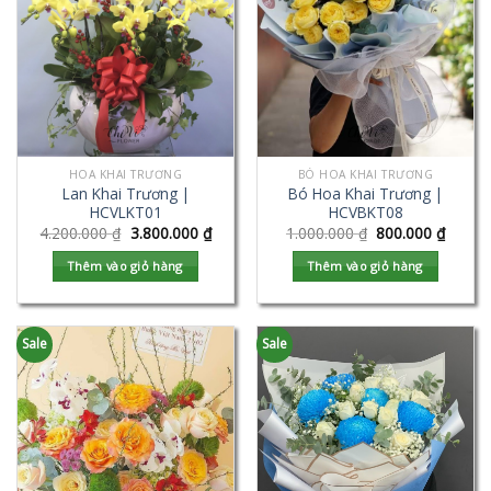
HOA KHAI TRƯƠNG
BÓ HOA KHAI TRƯƠNG
Lan Khai Trương |
Bó Hoa Khai Trương |
HCVLKT01
HCVBKT08
4.200.000
₫
3.800.000
₫
1.000.000
₫
800.000
₫
Thêm vào giỏ hàng
Thêm vào giỏ hàng
Sale
Sale