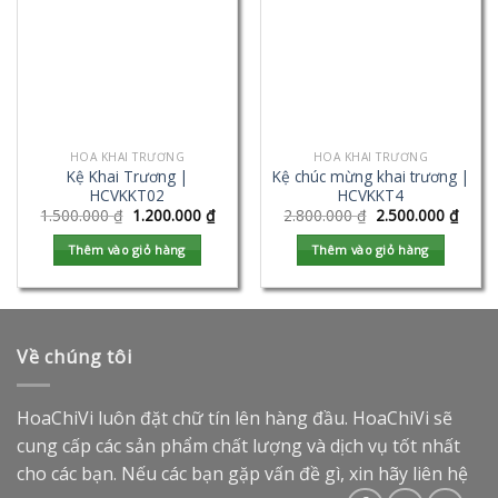
HOA KHAI TRƯƠNG
HOA KHAI TRƯƠNG
Kệ Khai Trương |
Kệ chúc mừng khai trương |
HCVKKT02
HCVKKT4
1.500.000
₫
1.200.000
₫
2.800.000
₫
2.500.000
₫
Thêm vào giỏ hàng
Thêm vào giỏ hàng
Về chúng tôi
HoaChiVi luôn đặt chữ tín lên hàng đầu. HoaChiVi sẽ
cung cấp các sản phẩm chất lượng và dịch vụ tốt nhất
cho các bạn. Nếu các bạn gặp vấn đề gì, xin hãy liên hệ