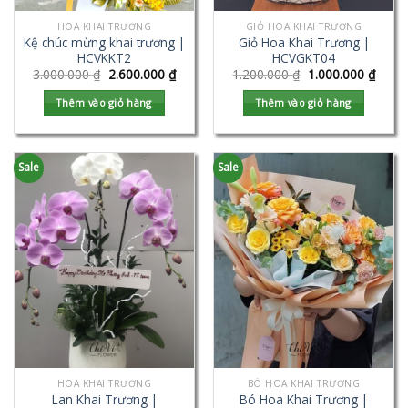
HOA KHAI TRƯƠNG
GIỎ HOA KHAI TRƯƠNG
Kệ chúc mừng khai trương |
Giỏ Hoa Khai Trương |
HCVKKT2
HCVGKT04
3.000.000
₫
2.600.000
₫
1.200.000
₫
1.000.000
₫
Thêm vào giỏ hàng
Thêm vào giỏ hàng
Sale
Sale
HOA KHAI TRƯƠNG
BÓ HOA KHAI TRƯƠNG
Lan Khai Trương |
Bó Hoa Khai Trương |