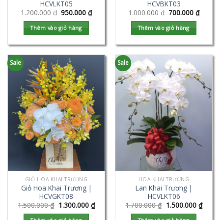
HCVLKT05
HCVBKT03
1.200.000
₫
950.000
₫
1.000.000
₫
700.000
₫
Thêm vào giỏ hàng
Thêm vào giỏ hàng
Sale
Sale
GIỎ HOA KHAI TRƯƠNG
HOA KHAI TRƯƠNG
Giỏ Hoa Khai Trương |
Lan Khai Trương |
HCVGKT08
HCVLKT06
1.500.000
₫
1.300.000
₫
1.700.000
₫
1.500.000
₫