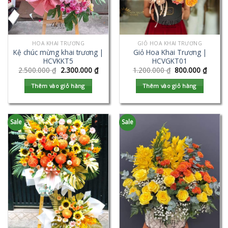
HOA KHAI TRƯƠNG
GIỎ HOA KHAI TRƯƠNG
Kệ chúc mừng khai trương |
Giỏ Hoa Khai Trương |
HCVKKT5
HCVGKT01
2.500.000
₫
2.300.000
₫
1.200.000
₫
800.000
₫
Thêm vào giỏ hàng
Thêm vào giỏ hàng
Sale
Sale