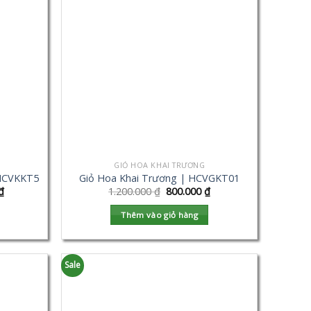
GIỎ HOA KHAI TRƯƠNG
 HCVKKT5
Giỏ Hoa Khai Trương | HCVGKT01
₫
1.200.000
₫
800.000
₫
Thêm vào giỏ hàng
Sale