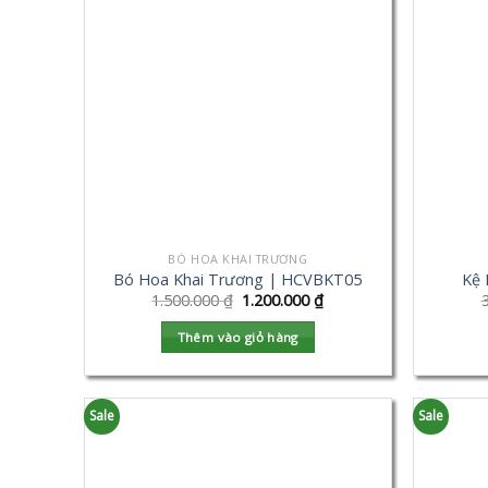
BÓ HOA KHAI TRƯƠNG
Bó Hoa Khai Trương | HCVBKT05
Kệ 
1.500.000
₫
1.200.000
₫
Thêm vào giỏ hàng
Sale
Sale