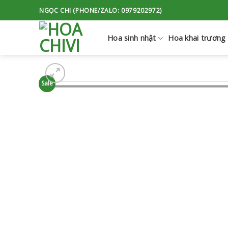
Skip
NGỌC CHI (PHONE/ZALO: 0979202972)
to
content
Hoa sinh nhật
Hoa khai trương
Sale