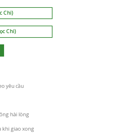
c Chi)
ọc Chi)
eo yêu cầu
ông hài lòng
u khi giao xong