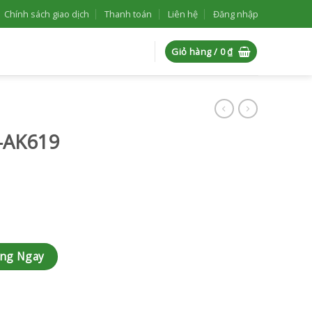
Chính sách giao dịch
Thanh toán
Liên hệ
Đăng nhập
Giỏ hàng /
0
₫
K-AK619
àng Ngay