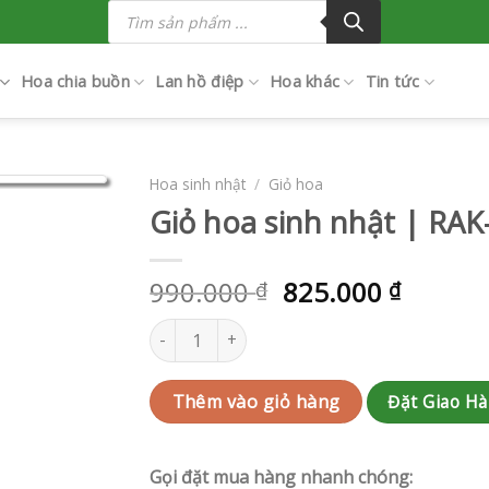
Tìm
kiếm
sản
phẩm
Hoa chia buồn
Lan hồ điệp
Hoa khác
Tin tức
Hoa sinh nhật
/
Giỏ hoa
Giỏ hoa sinh nhật | RA
990.000
825.000
₫
₫
Giỏ hoa sinh nhật | RAK-AK619 số lượng
Đặt Giao H
Thêm vào giỏ hàng
Gọi đặt mua hàng nhanh chóng: