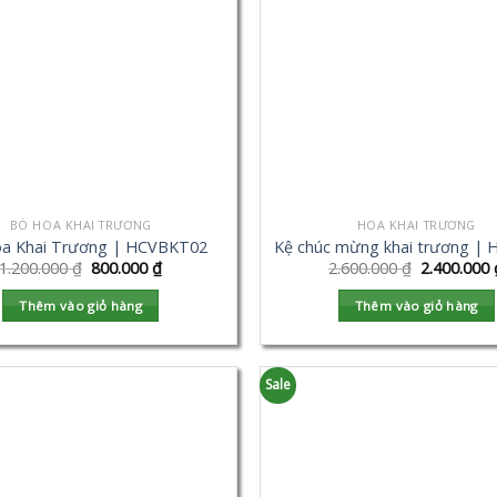
BÓ HOA KHAI TRƯƠNG
HOA KHAI TRƯƠNG
a Khai Trương | HCVBKT02
Kệ chúc mừng khai trương |
1.200.000
₫
800.000
₫
2.600.000
₫
2.400.000
Thêm vào giỏ hàng
Thêm vào giỏ hàng
Sale