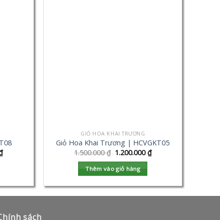
GIỎ HOA KHAI TRƯƠNG
KT08
Giỏ Hoa Khai Trương | HCVGKT05
₫
1.500.000
₫
1.200.000
₫
Thêm vào giỏ hàng
Chính sách