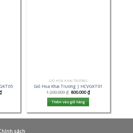
GIỎ HOA KHAI TRƯƠNG
VGKT05
Giỏ Hoa Khai Trương | HCVGKT01
₫
1.200.000
₫
800.000
₫
Thêm vào giỏ hàng
Chính sách