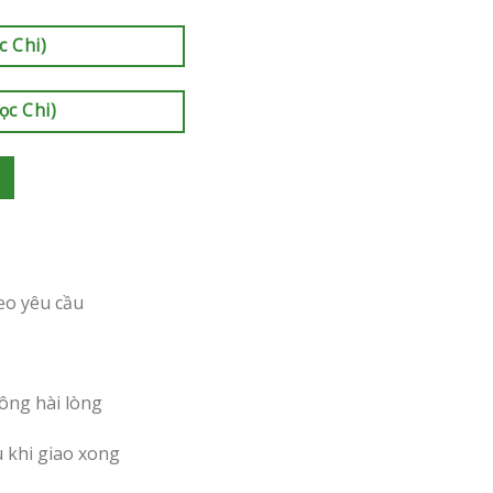
c Chi)
ọc Chi)
eo yêu cầu
ông hài lòng
u khi giao xong