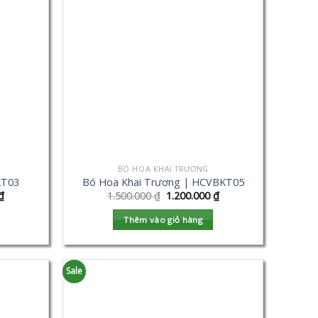
BÓ HOA KHAI TRƯƠNG
KT03
Bó Hoa Khai Trương | HCVBKT05
₫
1.500.000
₫
1.200.000
₫
Thêm vào giỏ hàng
Sale