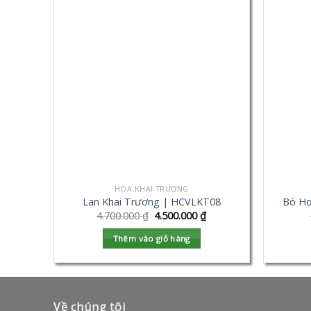
HOA KHAI TRƯƠNG
Lan Khai Trương | HCVLKT08
Bó Ho
4.700.000
₫
4.500.000
₫
Thêm vào giỏ hàng
Về chúng tôi