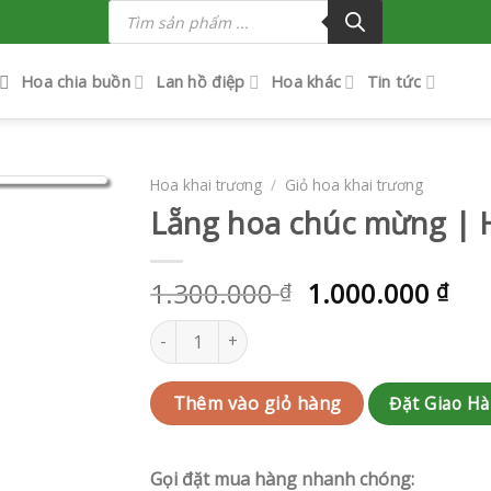
Tìm
kiếm
sản
phẩm
Hoa chia buồn
Lan hồ điệp
Hoa khác
Tin tức
Hoa khai trương
/
Giỏ hoa khai trương
Lẵng hoa chúc mừng |
1.300.000
1.000.000
₫
₫
Lẵng hoa chúc mừng | HCVLKT45 số lượng
Đặt Giao H
Thêm vào giỏ hàng
Gọi đặt mua hàng nhanh chóng: