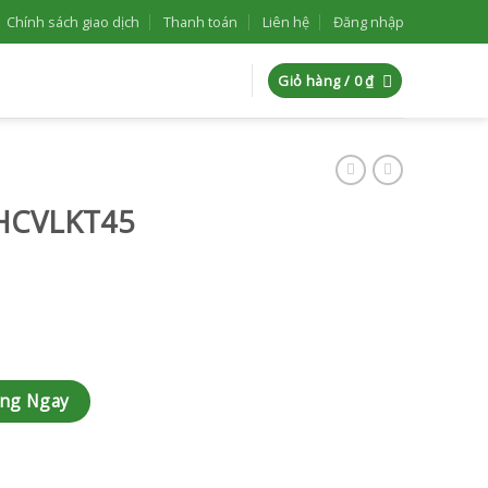
Chính sách giao dịch
Thanh toán
Liên hệ
Đăng nhập
Giỏ hàng /
0
₫
 HCVLKT45
àng Ngay