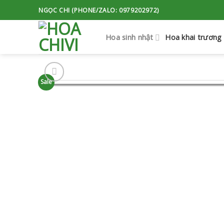
Skip
NGỌC CHI (PHONE/ZALO: 0979202972)
to
content
Hoa sinh nhật
Hoa khai trương
Sale