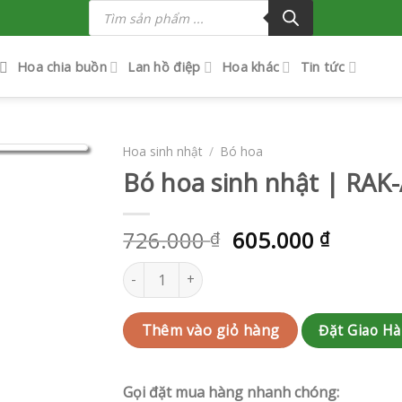
Tìm
kiếm
sản
phẩm
Hoa chia buồn
Lan hồ điệp
Hoa khác
Tin tức
Hoa sinh nhật
/
Bó hoa
Bó hoa sinh nhật | RAK
726.000
605.000
₫
₫
Bó hoa sinh nhật | RAK-AK752 số lượng
Đặt Giao H
Thêm vào giỏ hàng
Gọi đặt mua hàng nhanh chóng: