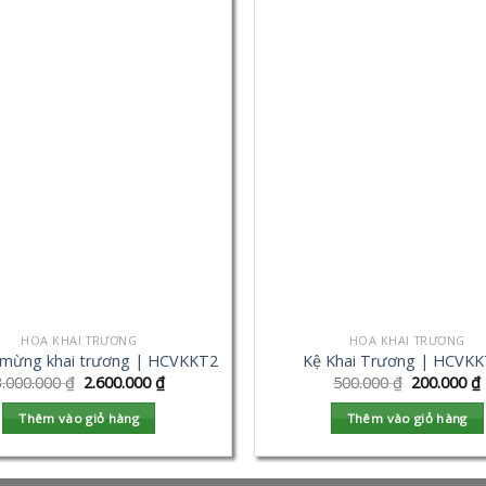
HOA KHAI TRƯƠNG
HOA KHAI TRƯƠNG
 mừng khai trương | HCVKKT2
Kệ Khai Trương | HCVK
3.000.000
₫
2.600.000
₫
500.000
₫
200.000
₫
Thêm vào giỏ hàng
Thêm vào giỏ hàng