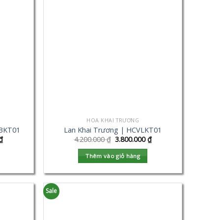
HOA KHAI TRƯƠNG
VBKT01
Lan Khai Trương | HCVLKT01
₫
4.200.000
₫
3.800.000
₫
Thêm vào giỏ hàng
Sale