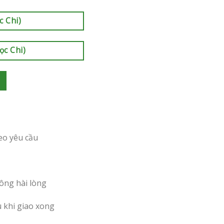
c Chi)
ọc Chi)
eo yêu cầu
ông hài lòng
u khi giao xong