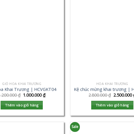
GIỎ HOA KHAI TRƯƠNG
HOA KHAI TRƯƠNG
oa Khai Trương | HCVGKT04
Kệ chúc mừng khai trương |
1.200.000
₫
1.000.000
₫
2.800.000
₫
2.500.000
Thêm vào giỏ hàng
Thêm vào giỏ hàng
Sale