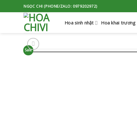
Skip
NGỌC CHI (PHONE/ZALO: 0979202972)
to
content
Hoa sinh nhật
Hoa khai trương
Sale