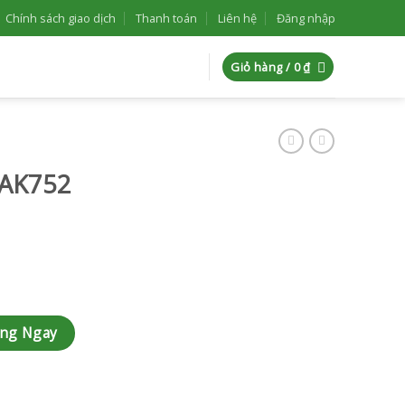
Chính sách giao dịch
Thanh toán
Liên hệ
Đăng nhập
Giỏ hàng /
0
₫
-AK752
àng Ngay