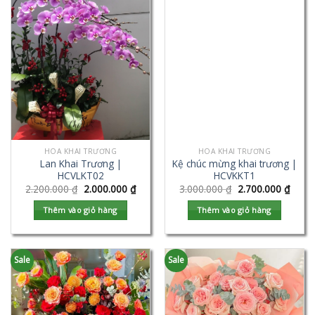
HOA KHAI TRƯƠNG
HOA KHAI TRƯƠNG
Lan Khai Trương |
Kệ chúc mừng khai trương |
HCVLKT02
HCVKKT1
2.200.000
₫
2.000.000
₫
3.000.000
₫
2.700.000
₫
Thêm vào giỏ hàng
Thêm vào giỏ hàng
Sale
Sale