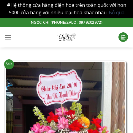
#Hệ thống cửa hàng điện hoa trên toàn quốc với hơn
5000 cửa hàng với nhiều loại hoa khác nhau.
Bỏ qua
Skip
NGỌC CHI (PHONE/ZALO: 0979202972)
to
content
Sale