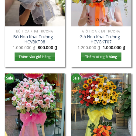
BÓ HOA KHAI TRƯƠNG
GIỎ HOA KHAI TRƯƠNG
Bó Hoa Khai Trương |
Giỏ Hoa Khai Trương |
HCVBKT08
HCVGKT07
1.000.000
₫
800.000
₫
1.200.000
₫
1.000.000
₫
Thêm vào giỏ hàng
Thêm vào giỏ hàng
Sale
Sale