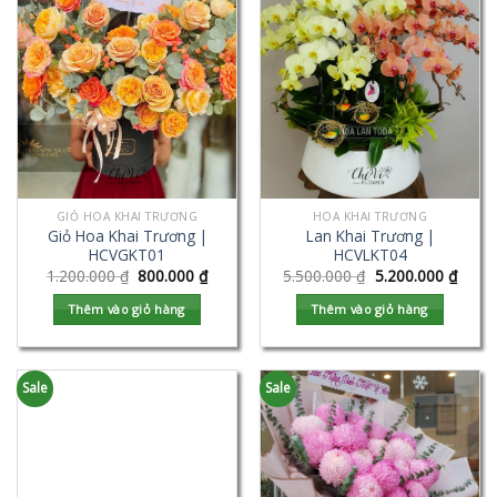
GIỎ HOA KHAI TRƯƠNG
HOA KHAI TRƯƠNG
Giỏ Hoa Khai Trương |
Lan Khai Trương |
HCVGKT01
HCVLKT04
1.200.000
₫
800.000
₫
5.500.000
₫
5.200.000
₫
Thêm vào giỏ hàng
Thêm vào giỏ hàng
Sale
Sale