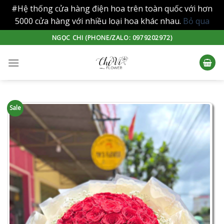
#Hệ thống cửa hàng điện hoa trên toàn quốc với hơn
5000 cửa hàng với nhiều loại hoa khác nhau.
Bỏ qua
Skip
NGỌC CHI (PHONE/ZALO: 0979202972)
to
content
Sale