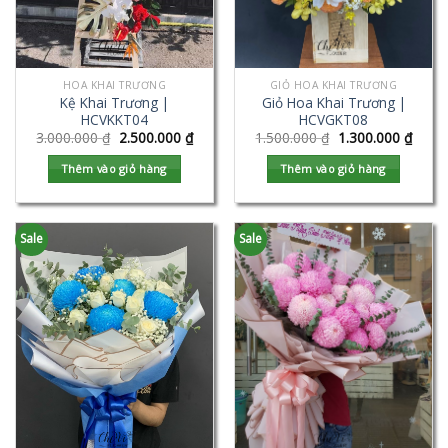
HOA KHAI TRƯƠNG
GIỎ HOA KHAI TRƯƠNG
Kệ Khai Trương |
Giỏ Hoa Khai Trương |
HCVKKT04
HCVGKT08
3.000.000
₫
2.500.000
₫
1.500.000
₫
1.300.000
₫
Thêm vào giỏ hàng
Thêm vào giỏ hàng
Sale
Sale