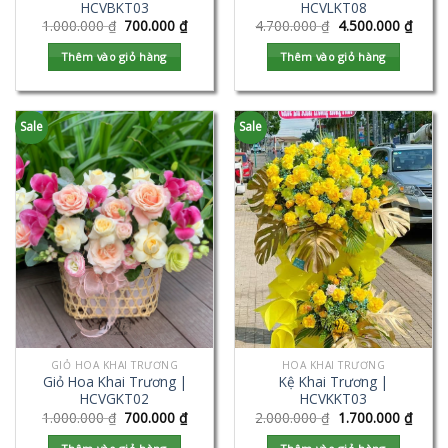
HCVBKT03
HCVLKT08
1.000.000
₫
700.000
₫
4.700.000
₫
4.500.000
₫
Thêm vào giỏ hàng
Thêm vào giỏ hàng
Sale
Sale
GIỎ HOA KHAI TRƯƠNG
HOA KHAI TRƯƠNG
Giỏ Hoa Khai Trương |
Kệ Khai Trương |
HCVGKT02
HCVKKT03
1.000.000
₫
700.000
₫
2.000.000
₫
1.700.000
₫