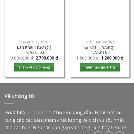
HOA KHAI TRƯƠNG
HOA KHAI TRƯƠNG
Lan Khai Trương |
Kệ Khai Trương |
HCVLKT03
HCVKKT02
3.000.000
₫
2.700.000
₫
1.500.000
₫
1.200.000
₫
Thêm vào giỏ hàng
Thêm vào giỏ hàng
Về chúng tôi
HoaChiVi luôn đặt chữ tín lên hàng đầu. HoaChiVi sẽ
cung cấp các sản phẩm chất lượng và dịch vụ tốt nhất
cho các bạn. Nếu các bạn gặp vấn đề gì, xin hãy liên hệ