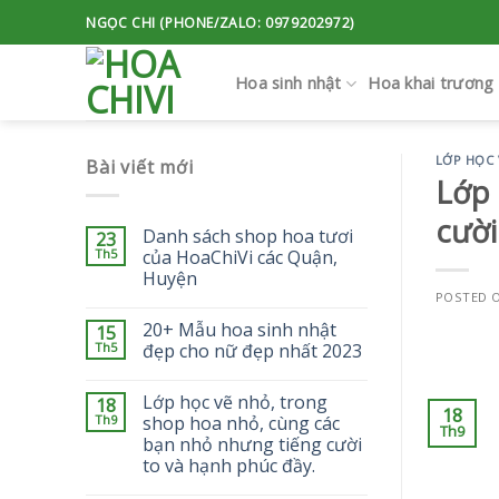
Skip
NGỌC CHI (PHONE/ZALO: 0979202972)
to
content
Hoa sinh nhật
Hoa khai trương
LỚP HỌC 
Bài viết mới
Lớp 
cười
Danh sách shop hoa tươi
23
Th5
của HoaChiVi các Quận,
Huyện
POSTED 
20+ Mẫu hoa sinh nhật
15
Th5
đẹp cho nữ đẹp nhất 2023
Lớp học vẽ nhỏ, trong
18
18
Th9
shop hoa nhỏ, cùng các
Th9
bạn nhỏ nhưng tiếng cười
to và hạnh phúc đầy.