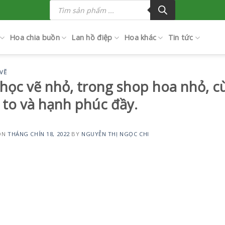
Tìm
kiếm
sản
phẩm
Hoa chia buồn
Lan hồ điệp
Hoa khác
Tin tức
VẼ
học vẽ nhỏ, trong shop hoa nhỏ, c
 to và hạnh phúc đầy.
ON
THÁNG CHÍN 18, 2022
BY
NGUYỄN THỊ NGỌC CHI