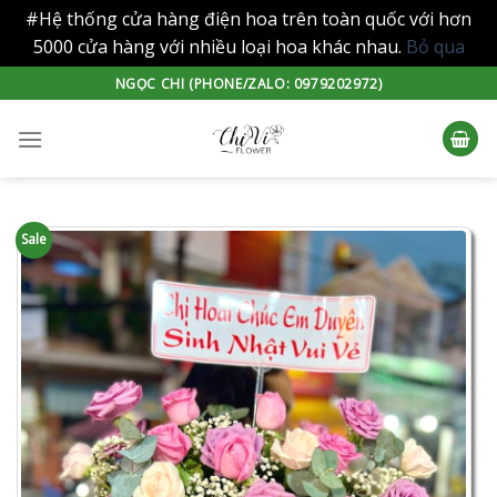
#Hệ thống cửa hàng điện hoa trên toàn quốc với hơn
5000 cửa hàng với nhiều loại hoa khác nhau.
Bỏ qua
Skip
NGỌC CHI (PHONE/ZALO: 0979202972)
to
content
Sale