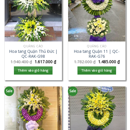
QUẢNG CÁO
QUẢNG CÁO
Hoa tang Quận Thủ Đức |
Hoa tang Quận 11 | QC-
QC-RAK-G98
RAK-G76
1.940.400
₫
1.617.000
₫
1.782.000
₫
1.485.000
₫
Thêm vào giỏ hàng
Thêm vào giỏ hàng
Sale
Sale