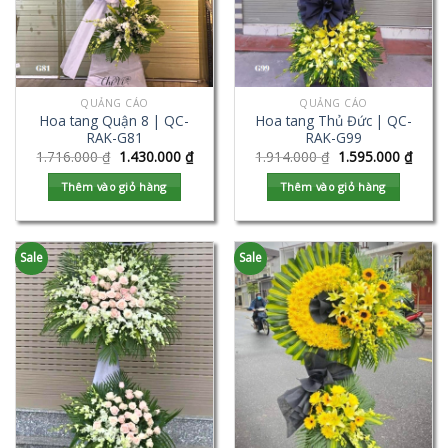
QUẢNG CÁO
QUẢNG CÁO
Hoa tang Quận 8 | QC-
Hoa tang Thủ Đức | QC-
RAK-G81
RAK-G99
1.716.000
₫
1.430.000
₫
1.914.000
₫
1.595.000
₫
Thêm vào giỏ hàng
Thêm vào giỏ hàng
Sale
Sale