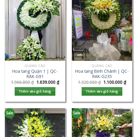
QUẢNG CÁO
QUẢNG CÁO
Hoa tang Quận 1 | QC-
Hoa tang Bình Chánh | QC-
RAK-G91
RAK-G235
1.966.800
₫
1.639.000
₫
1.320.000
₫
1.100.000
₫
Thêm vào giỏ hàng
Thêm vào giỏ hàng
Sale
Sale