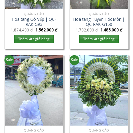
QUẢNG CÁO
QUẢNG CÁO
Hoa tang Gò Vấp | QC-
Hoa tang Huyện Hóc Môn |
RAK-G93
QC-RAK-G150
1.874.400
₫
1.562.000
₫
1.782.000
₫
1.485.000
₫
Thêm vào giỏ hàng
Thêm vào giỏ hàng
Sale
Sale
QUẢNG CÁO
QUẢNG CÁO